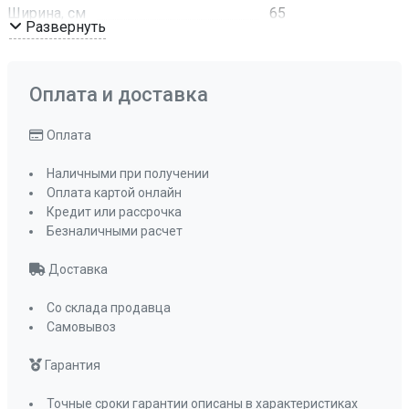
Ширина, см
65
Развернуть
Глубина, см
50
Цвет
темный графит
Комплектация
Отводная
Оплата и доставка
арматура с
сифоном и
Оплата
корзинчатым
Наличными при получении
вентилем
Оплата картой онлайн
ПРОМО Скидка
0%
Кредит или рассрочка
Безналичными расчет
Доставка
Со склада продавца
Самовывоз
Гарантия
Точные сроки гарантии описаны в характеристиках