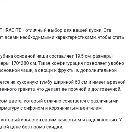
49.5
темно-серый металлик
Отводная арматура с сифоном и корзинчатым
вентилем
HRACITE - отличный выбор для вашей кухни. Эта
0%
ет всеми необходимыми характеристиками, чтобы стать
убина основной чаши составляет 19.5 см, размеры
змеры 170*280 см. Такая конфигурация позволяет удобно
основной чаши, а овощи и фрукты в дополнительной.
тся на кухонную тумбу шириной 60 см и имеет врезной
енного гранита, что делает ее прочной и долговечной.
ом цвете, который отлично сочетается с различными
арматуру с сифоном и корзинчатым вентилем.
который известен своим качеством и надежностью. У
ной цене без промо скидки.