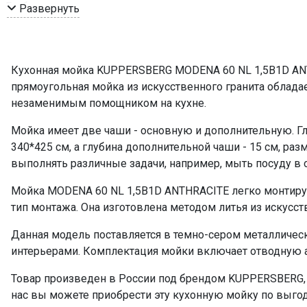
Глубина, см
Развернуть
Цвет
Комплектация
Кухонная мойка KUPPERSBERG MODENA 60 NL 1,5B1D ANT
ПРОМО Скидка
прямоугольная мойка из искусственного гранита облада
незаменимым помощником на кухне.
Мойка имеет две чаши - основную и дополнительную. Гл
340*425 см, а глубина дополнительной чаши - 15 см, ра
выполнять различные задачи, например, мыть посуду в 
Мойка MODENA 60 NL 1,5B1D ANTHRACITE легко монтируе
тип монтажа. Она изготовлена методом литья из искусств
Данная модель поставляется в темно-сером металлическ
интерьерами. Комплектация мойки включает отводную 
Товар произведен в России под брендом KUPPERSBERG, 
нас вы можете приобрести эту кухонную мойку по выгод