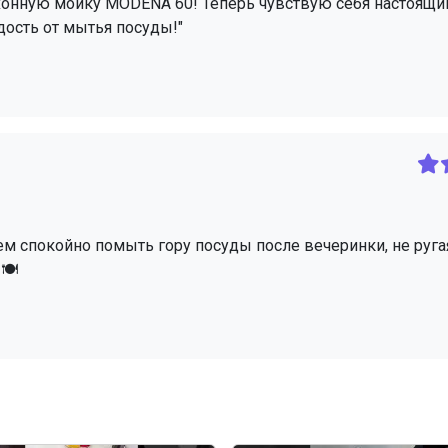
 кухонную мойку MODENA 60! Теперь чувствую себя настоящ
дость от мытья посуды!"
ем спокойно помыть гору посуды после вечеринки, не руга
🍽️