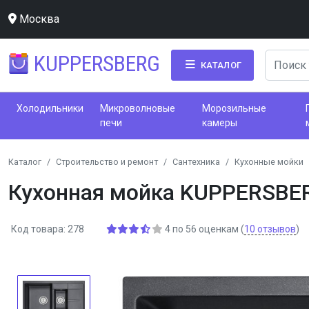
Москва
KUPPERSBERG
КАТАЛОГ
Холодильники
Микроволновые
Морозильные
печи
камеры
Каталог
Строительство и ремонт
Сантехника
Кухонные мойки
Кухонная мойка KUPPERSBE
Код товара: 278
4
по
56
оценкам
(
10
отзывов
)