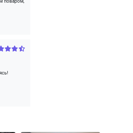
им поваром,
ясь!