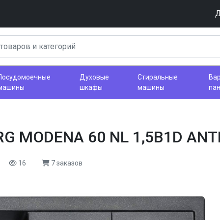
Д
Посудомоечные
Духовые
Стиральные
Ва
машины
шкафы
машины
па
RG MODENA 60 NL 1,5B1D AN
16
7 заказов