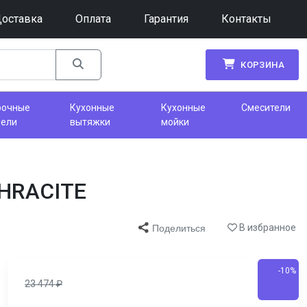
оставка
Оплата
Гарантия
Контакты
КОРЗИНА
рочные
Кухонные
Кухонные
Смесители
нели
вытяжки
мойки
THRACITE
В избранное
Поделиться
-10%
23 474
₽