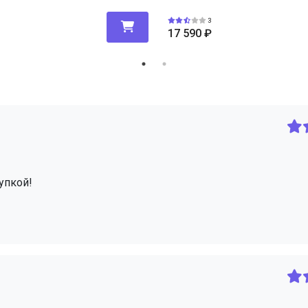
3
17 590
₽
упкой!