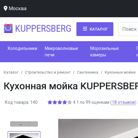
Москва
KUPPERSBERG
КАТАЛОГ
Холодильники
Микроволновые
Морозильные
печи
камеры
Каталог
Строительство и ремонт
Сантехника
Кухонные мойки
Кухонная мойка KUPPERSBE
Код товара: 140
4.1
по
99
оценкам
(
18
отзывов
)