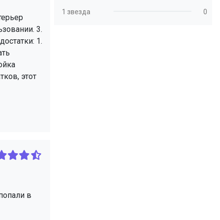
1 звезда
0
терьер
зовании. 3.
остатки: 1.
ать
ойка
тков, этот
попали в