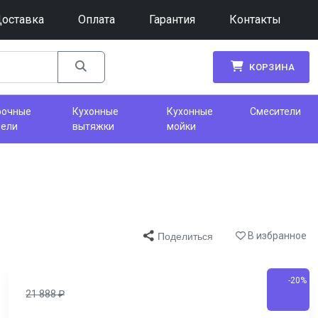
оставка
Оплата
Гарантия
Контакты
КОРЗИНА
рочные
Кухонные
Кухонные
Смесители
нели
вытяжки
мойки
В избранное
Поделиться
-20%
21 888
₽