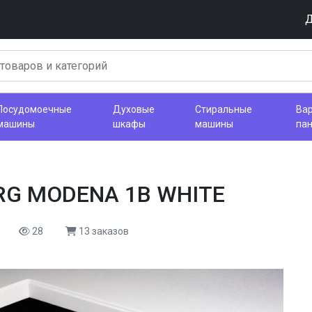
Д
Посудомоечные
Духовые
Стиральные
Ва
машины
шкафы
машины
па
RG MODENA 1B WHITE
28
13 заказов