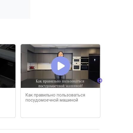
Как правильно пользоваться
НИКОГДА Н
посудомоечной машиной
КУХНЮ! #1