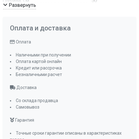
Глубина, см
50
Развернуть
Цвет
Черный
металлик
Комплектация
Отводная
Оплата и доставка
арматура с
сифоном и
Оплата
корзинчатым
вентилем
Наличными при получении
Оплата картой онлайн
ПРОМО Скидка
0%
Кредит или рассрочка
Безналичными расчет
Доставка
Со склада продавца
Самовывоз
Гарантия
Точные сроки гарантии описаны в характеристиках