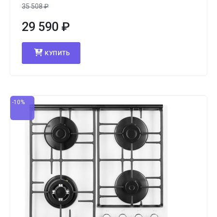
35 508
₽
29 590
₽
КУПИТЬ
-10%