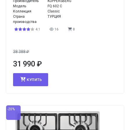
Производитель
KUPPERSBERG
Модель
FQ 602 C
Коллекция
Classic
Страна
ТУРЦИЯ
производства
4.1
16
8
38 388
₽
31 990
₽
КУПИТЬ
-20%