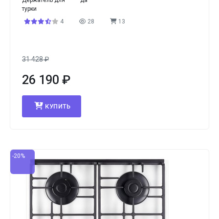
Держатель для
да
турки
4
28
13
31 428
₽
26 190
₽
КУПИТЬ
-20%