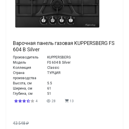
Варочная панель газовая KUPPERSBERG FS
604 B Silver
Производитель
KUPPERSBERG
Модель
FS 604 B Silver
Коллекция
Classic
Страна
ТУРЦИЯ
производства
Высота, см
5.5
Ширина, см
61
Глубина, см
51
4
28
13
43 548
₽