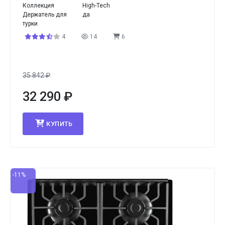
Коллекция
High-Tech
Держатель для
да
турки
4
14
6
35 842
₽
32 290
₽
КУПИТЬ
-11%