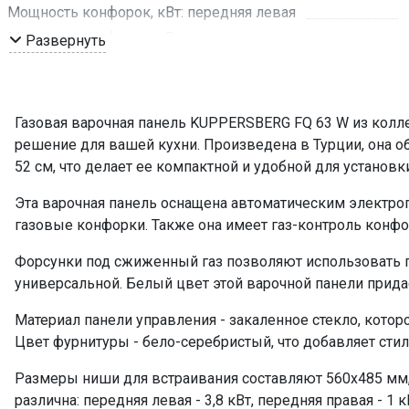
Мощность конфорок, кВт: передняя левая
Мощность конфорок, кВт: передняя правая
Развернуть
Мощность конфорок, кВт: задняя левая
Мощность конфорок, кВт: задняя правая
ПРОМО Скидка
Газовая варочная панель KUPPERSBERG FQ 63 W из колле
решение для вашей кухни. Произведена в Турции, она об
52 см, что делает ее компактной и удобной для установк
Эта варочная панель оснащена автоматическим электроп
газовые конфорки. Также она имеет газ-контроль конфо
Форсунки под сжиженный газ позволяют использовать па
универсальной. Белый цвет этой варочной панели прид
Материал панели управления - закаленное стекло, которо
Цвет фурнитуры - бело-серебристый, что добавляет стил
Размеры ниши для встраивания составляют 560х485 мм,
различна: передняя левая - 3,8 кВт, передняя правая - 1 к