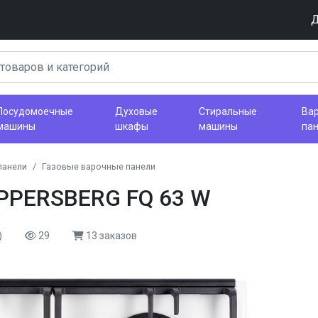
Д
Посудомоечные
Духовые
Стиральные
Ва
машины
шкафы
машины
па
панели
Газовые варочные панели
UPPERSBERG FQ 63 W
)
29
13 заказов