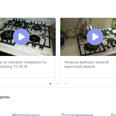
р на газовую поверхность
Нюансы выбора газовой
ersberg TG 69 W
варочной панели
ищены
Морозильные
Посудомоечные
Ду