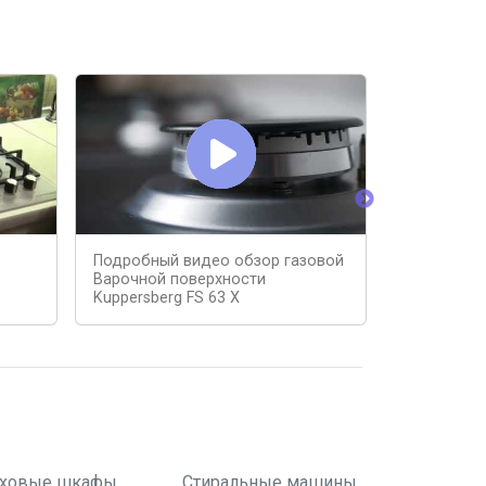
Подробный видео обзор газовой
Подробный
Варочной поверхности
Варочной 
Kuppersberg FS 63 X
Kuppersber
ховые шкафы
Стиральные машины