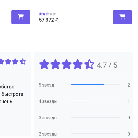
3
57 372
₽
4.7 / 5
5 звезд
2
обство
я быстрота
 очень
4 звезды
1
3 звезды
0
2 звезды
0