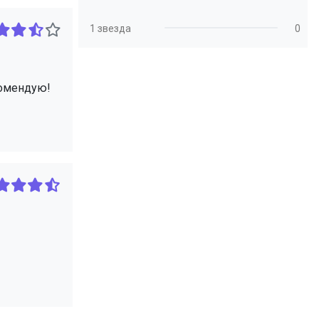
1 звезда
0
комендую!