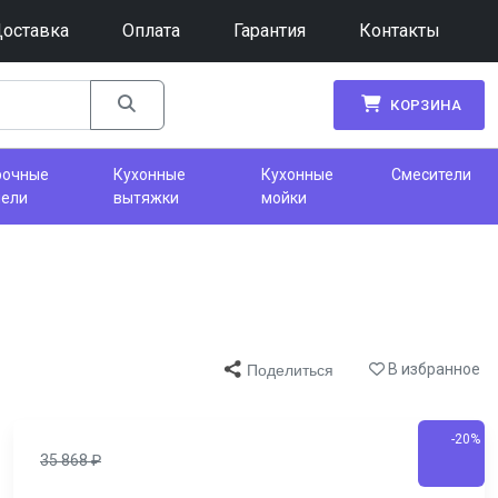
оставка
Оплата
Гарантия
Контакты
КОРЗИНА
рочные
Кухонные
Кухонные
Смесители
нели
вытяжки
мойки
В избранное
Поделиться
-20%
35 868
₽