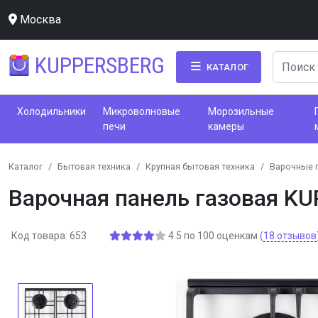
Москва
KUPPERSBERG
КАТАЛОГ
Холодильники
Микроволновые
Морозильные
печи
камеры
Каталог
Бытовая техника
Крупная бытовая техника
Варочные 
Варочная панель газовая K
Код товара: 653
4.5
по
100
оценкам
(
18
отзывов