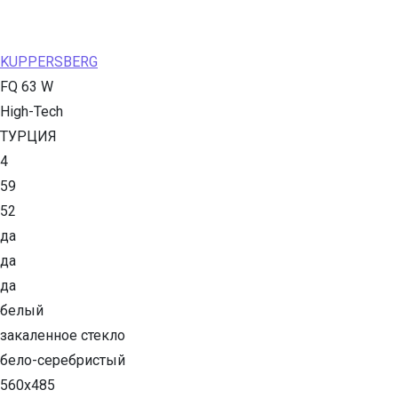
KUPPERSBERG
FQ 63 W
High-Tech
ТУРЦИЯ
4
59
52
да
да
да
белый
закаленное стекло
бело-серебристый
560х485