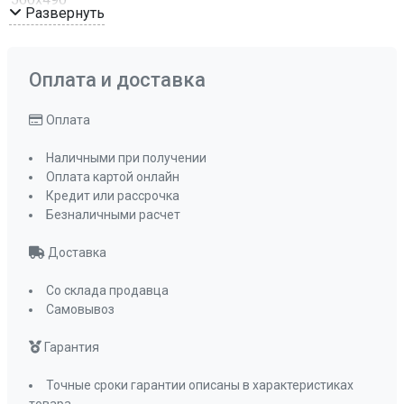
Развернуть
Мощность конфорок, кВт: передняя левая
3,8 кВт
Мощность конфорок, кВт: передняя правая
Оплата и доставка
1 кВт
Мощность конфорок, кВт: задняя левая
Оплата
2 кВт
Наличными при получении
Мощность конфорок, кВт: задняя правая
Оплата картой онлайн
2 кВт
Кредит или рассрочка
ПРОМО Скидка
=36261.00
Безналичными расчет
Доставка
Со склада продавца
Самовывоз
Гарантия
Точные сроки гарантии описаны в характеристиках