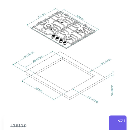
-20%
43 513
₽