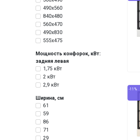
490х560
840х480
560х470
490х830
555х475
Мощность конфорок, кВт:
задняя левая
1,75 кВт
2 кВт
2,9 кВт
-11%
Ширина, см
61
59
86
71
29