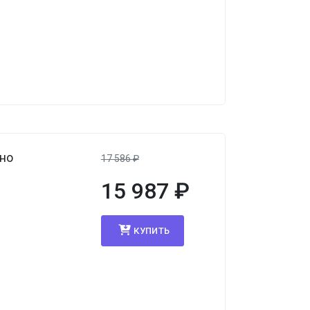
ино
17 586
₽
15 987
₽
КУПИТЬ