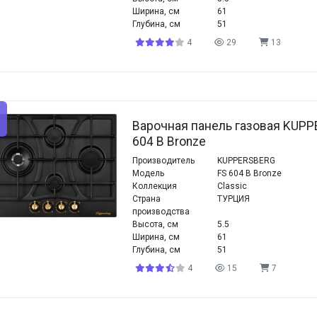
Ширина, см
61
Глубина, см
51
4
29
13
Варочная панель газовая KUPP
604 B Bronze
Производитель
KUPPERSBERG
Модель
FS 604 B Bronze
Коллекция
Classic
Страна
ТУРЦИЯ
производства
Высота, см
5.5
Ширина, см
61
Глубина, см
51
4
15
7