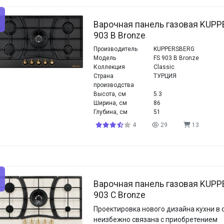
Варочная панель газовая KUPP
903 B Bronze
Производитель
KUPPERSBERG
Модель
FS 903 B Bronze
Коллекция
Classic
Страна
ТУРЦИЯ
производства
Высота, см
5.3
Ширина, см
86
Глубина, см
51
4
29
13
Варочная панель газовая KUPP
903 C Bronze
Проектировка нового дизайна кухни в с
неизбежно связана с приобретением