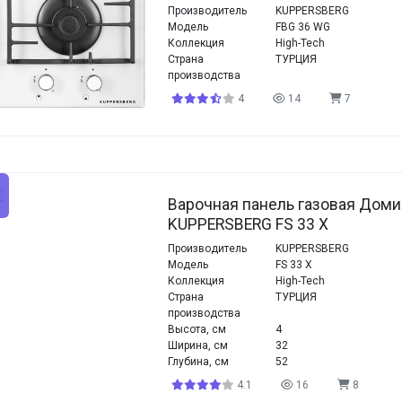
Производитель
KUPPERSBERG
Модель
FBG 36 WG
Коллекция
High-Tech
Страна
ТУРЦИЯ
производства
4
14
7
Варочная панель газовая Дом
KUPPERSBERG FS 33 X
Производитель
KUPPERSBERG
Модель
FS 33 X
Коллекция
High-Tech
Страна
ТУРЦИЯ
производства
Высота, см
4
Ширина, см
32
Глубина, см
52
4.1
16
8