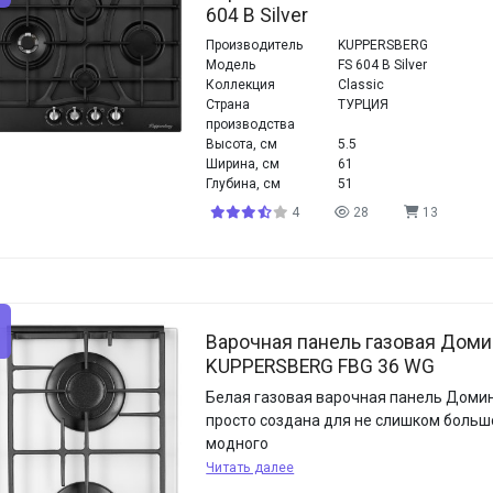
604 B Silver
Производитель
KUPPERSBERG
Модель
FS 604 B Silver
Коллекция
Classic
Страна
ТУРЦИЯ
производства
Высота, см
5.5
Ширина, см
61
Глубина, см
51
4
28
13
Варочная панель газовая Дом
KUPPERSBERG FBG 36 WG
Белая газовая варочная панель Доми
просто создана для не слишком больш
модного
Читать далее