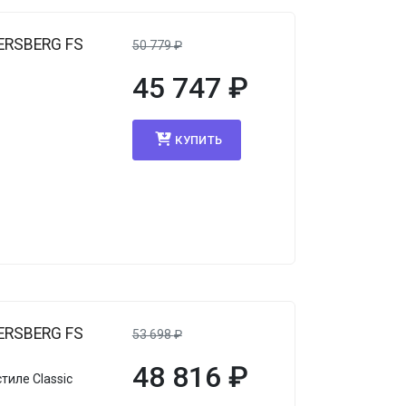
ERSBERG FS
50 779
₽
45 747
₽
КУПИТЬ
ERSBERG FS
53 698
₽
48 816
₽
тиле Classic