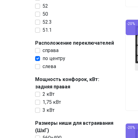
52
50
52.3
-20%
51.1
Расположение переключателей
справа
по центру
слева
Мощность конфорок, кВт:
задняя правая
2 кВт
1,75 кВт
3 кВт
Размеры ниши для встраивания
-20%
(ШхГ)
560х490