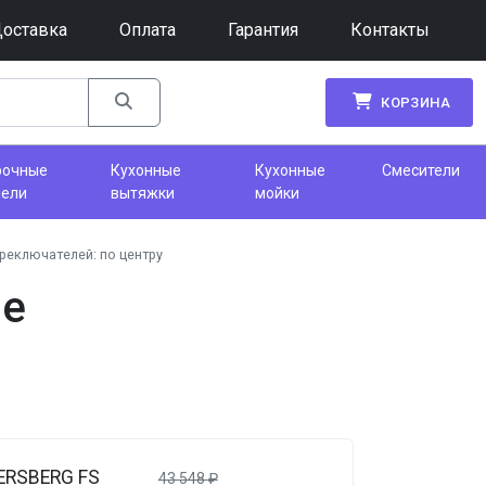
оставка
Оплата
Гарантия
Контакты
КОРЗИНА
рочные
Кухонные
Кухонные
Смесители
нели
вытяжки
мойки
реключателей: по центру
ие
ERSBERG FS
43 548
₽