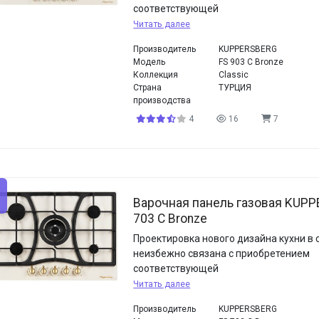
соответствующей
Читать далее
Производитель
KUPPERSBERG
Модель
FS 903 C Bronze
Коллекция
Classic
Страна
ТУРЦИЯ
производства
4
16
7
Варочная панель газовая KUPP
703 C Bronze
Проектировка нового дизайна кухни в с
неизбежно связана с приобретением
соответствующей
Читать далее
Производитель
KUPPERSBERG