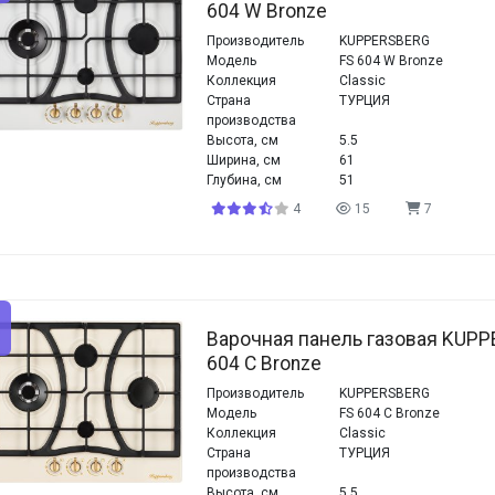
604 W Bronze
Производитель
KUPPERSBERG
Модель
FS 604 W Bronze
Коллекция
Classic
Страна
ТУРЦИЯ
производства
Высота, см
5.5
Ширина, см
61
Глубина, см
51
4
15
7
Варочная панель газовая KUPP
604 C Bronze
Производитель
KUPPERSBERG
Модель
FS 604 C Bronze
Коллекция
Classic
Страна
ТУРЦИЯ
производства
Высота, см
5.5