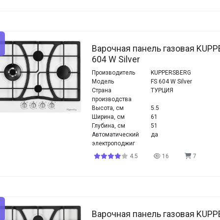
Варочная панель газовая KUPP
604 W Silver
Производитель
KUPPERSBERG
Модель
FS 604 W Silver
Страна
ТУРЦИЯ
производства
Высота, см
5.5
Ширина, см
61
Глубина, см
51
Автоматический
да
электроподжиг
4.5
16
7
Варочная панель газовая KUPP