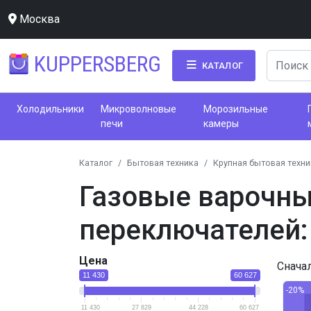
Москва
KUPPERSBERG
КАТАЛОГ
Холодильники
Микроволновые
Морозильные
печи
камеры
Каталог
Бытовая техника
Крупная бытовая техни
Газовые варочны
переключателей:
Цена
Снача
11 430
60 627
-20%
11 430
27 829
44 228
60 627