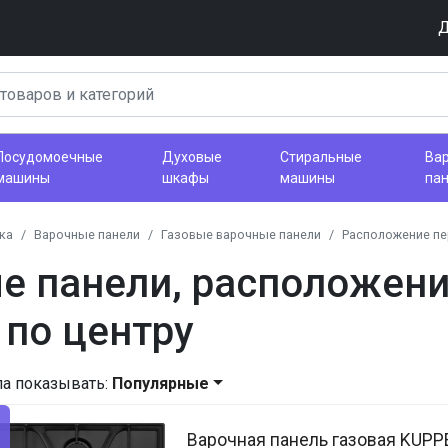
Д
Посудомоечные
Духовые
Стиральные
Ва
машины
шкафы
машины
па
ка
Варочные панели
Газовые варочные панели
Расположение пе
е панели, расположен
 по центру
ла показывать:
Популярные
Варочная панель газовая KUPP