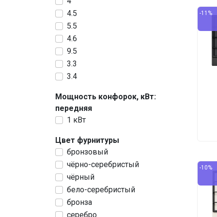
4
4.5
-11%
5.5
4.6
9.5
3.3
3.4
Мощность конфорок, кВт:
передняя
1 кВт
Цвет фурнитуры
бронзовый
чёрно-серебристый
-10%
чёрный
бело-серебристый
бронза
серебро