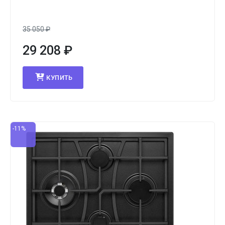
35 050
₽
29 208
₽
КУПИТЬ
-11%