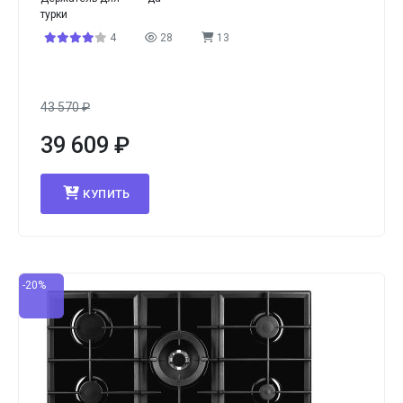
турки
4
28
13
43 570
₽
39 609
₽
КУПИТЬ
-20%