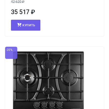
42 620
₽
35 517
₽
КУПИТЬ
-20%