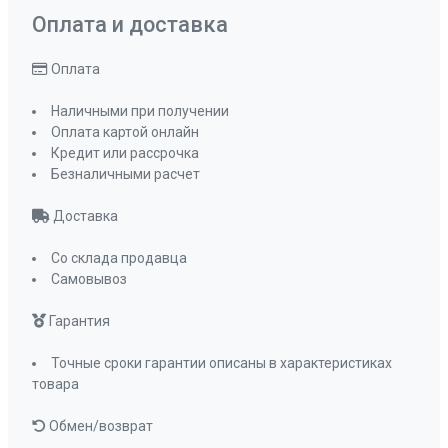
490x830
Оплата и доставка
Мощность конфорок, кВт: средняя
Оплата
4,2 кВт
Мощность конфорок, кВт: передняя левая
Наличными при получении
2 кВт
Оплата картой онлайн
Мощность конфорок, кВт: передняя правая
Кредит или рассрочка
1 кВт
Безналичными расчет
Мощность конфорок, кВт: задняя левая
Доставка
2,9 кВт
Мощность конфорок, кВт: задняя правая
Со склада продавца
2 кВт
Самовывоз
Подставка WOK
да
Гарантия
ПРОМО Скидка
=45747.00
Точные сроки гарантии описаны в характеристиках
товара
Обмен/возврат