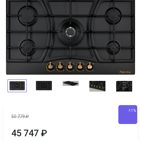
-11%
50 779
₽
45 747
₽