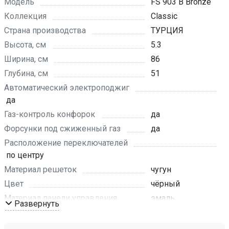
Модель
FS 903 B Bronze
Коллекция
Classic
Страна производства
ТУРЦИЯ
Высота, см
5.3
Ширина, см
86
Глубина, см
51
Автоматический электроподжиг
да
Газ-контроль конфорок
да
Форсунки под сжиженный газ
да
Расположение переключателей
по центру
Материал решеток
чугун
Цвет
чёрный
Материал панели управления
эмаль
Развернуть
Цвет фурнитуры
чёрный , бронза
Размеры ниши для встраивания (ШхГ)