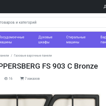
Д
Посудомоечные
Духовые
Стиральные
Ва
машины
шкафы
машины
па
панели
Газовые варочные панели
PPERSBERG FS 903 C Bronze
16
7 заказов