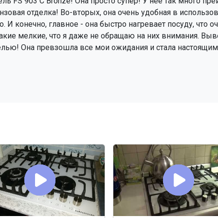
ель FS 903 C Bronze! Она просто супер! У неё так много пр
нзовая отделка! Во-вторых, она очень удобная в использов
 И конечно, главное - она быстро нагревает посуду, что о
 такие мелкие, что я даже не обращаю на них внимания. Выво
елью! Она превзошла все мои ожидания и стала настоящи