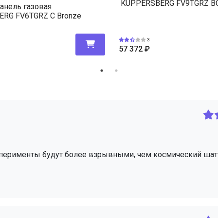
KUPPERSBERG FV9TGRZ BO
анель газовая
RG FV6TGRZ C Bronze
3
57 372
₽
ксперименты будут более взрывными, чем космический шатт