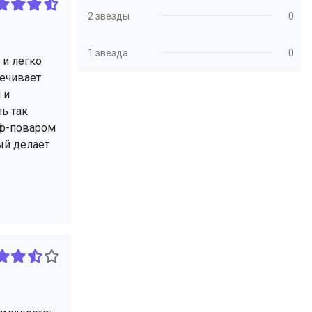
2 звезды
0
1 звезда
0
 и легко
печивает
 и
ь так
шеф-поваром
ый делает