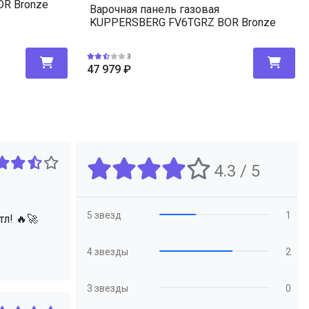
R Bronze
Варочная панель газовая
KUPPERSBERG FV6TGRZ BOR Bronze
3
47 979
₽
4.3 / 5
5 звезд
1
л! 🔥🚀
4 звезды
2
3 звезды
0