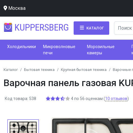
Москва
KUPPERSBERG
КАТАЛОГ
Холодильники
Микроволновые
Морозильные
печи
камеры
Каталог
Бытовая техника
Крупная бытовая техника
Варочные 
Варочная панель газовая KU
Код товара: 538
4
по
56
оценкам
(
10
отзывов
)