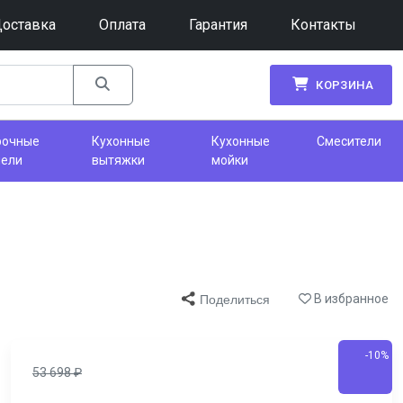
оставка
Оплата
Гарантия
Контакты
КОРЗИНА
рочные
Кухонные
Кухонные
Смесители
нели
вытяжки
мойки
В избранное
Поделиться
-10%
53 698
₽