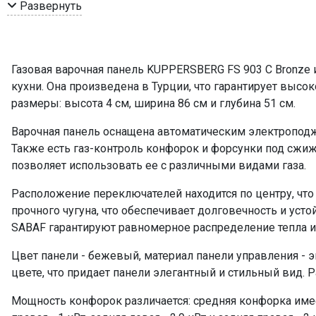
Цвет фурнитуры
Развернуть
Размеры ниши для встраивания (ШхГ)
Мощность конфорок, кВт: средняя
Мощность конфорок, кВт: передняя левая
Газовая варочная панель KUPPERSBERG FS 903 C Bronze 
Мощность конфорок, кВт: передняя правая
кухни. Она произведена в Турции, что гарантирует высо
Мощность конфорок, кВт: задняя левая
размеры: высота 4 см, ширина 86 см и глубина 51 см.
Мощность конфорок, кВт: задняя правая
Варочная панель оснащена автоматическим электроподж
Подставка WOK
Также есть газ-контроль конфорок и форсунки под сжиж
ПРОМО Скидка
позволяет использовать ее с различными видами газа.
Расположение переключателей находится по центру, что
прочного чугуна, что обеспечивает долговечность и уст
SABAF гарантируют равномерное распределение тепла и
Цвет панели - бежевый, материал панели управления -
цвете, что придает панели элегантный и стильный вид.
Мощность конфорок различается: средняя конфорка имеет