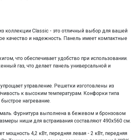
бежевый , бронза
490х560
4,2 кВт
2 кВт
из коллекции Classic - это отличный выбор для вашей
1 кВт
кое качество и надежность. Панель имеет компактные
2,9 кВт
2 кВт
игом, что обеспечивает удобство при использовании.
да
енный газ, что делает панель универсальной и
=48816.00
 упрощает управление. Решетки изготовлены из
ойчивость к высоким температурам. Конфорки типа
 быстрое нагревание.
 эмаль. Фурнитура выполнена в бежевом и бронзовом
 Размеры ниши для встраивания составляют 490х560 см.
 мощность 4,2 кВт, передняя левая - 2 кВт, передняя