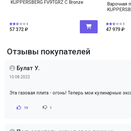
KUPPERSBERG FV9TGRZ C Bronze
Варочная п
KUPPERSBE
3
3
57 372
₽
47 979
₽
Отзывы покупателей
Булат У.
10.08.2023
Эта газовая плита - огонь! Теперь мои кулинарные э
19
1