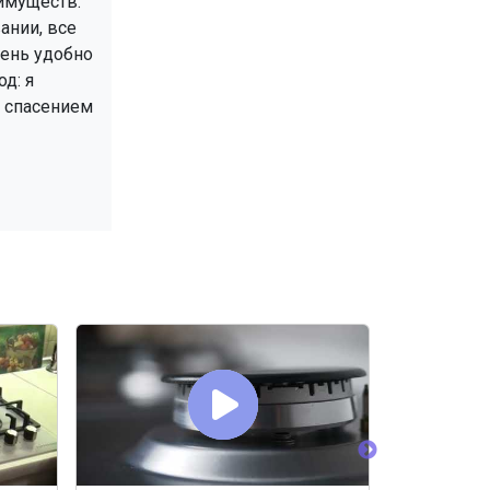
еимуществ:
ании, все
чень удобно
д: я
м спасением