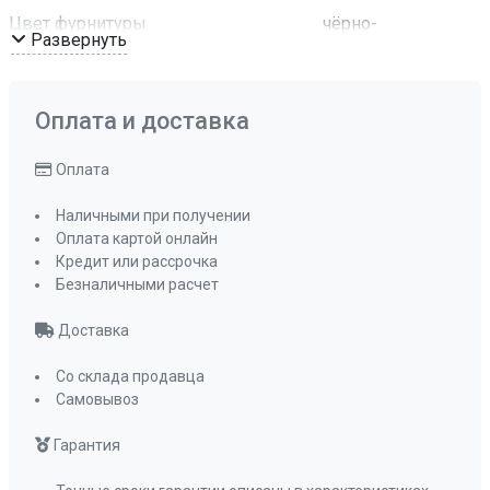
Цвет фурнитуры
чёрно-
Развернуть
серебристый
Размеры ниши для встраивания (ШхГ)
560х490
Оплата и доставка
Мощность конфорок, кВт: передняя левая
3,6 кВт
Оплата
Мощность конфорок, кВт: передняя правая
Наличными при получении
1 кВт
Оплата картой онлайн
Мощность конфорок, кВт: задняя левая
Кредит или рассрочка
1,75 кВт
Безналичными расчет
Мощность конфорок, кВт: задняя правая
Доставка
1,75 кВт
ПРОМО Скидка
0%
Со склада продавца
Самовывоз
Гарантия