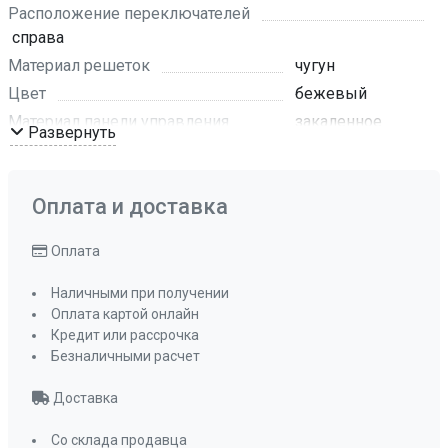
Расположение переключателей
справа
Материал решеток
чугун
Цвет
бежевый
Материал панели управления
закаленное
Развернуть
стекло
Цвет фурнитуры
бронзовый
Размеры ниши для встраивания (ШхГ)
Оплата и доставка
560х480
Оплата
Мощность конфорок, кВт: передняя левая
3,8 кВт
Наличными при получении
Мощность конфорок, кВт: передняя правая
Оплата картой онлайн
1 кВт
Кредит или рассрочка
Мощность конфорок, кВт: задняя левая
Безналичными расчет
2 кВт
Доставка
Мощность конфорок, кВт: задняя правая
2 кВт
Со склада продавца