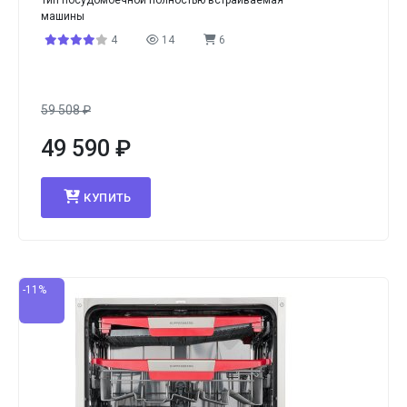
Тип посудомоечной
полностью встраиваемая
машины
4
14
6
59 508
₽
49 590
₽
КУПИТЬ
-11%