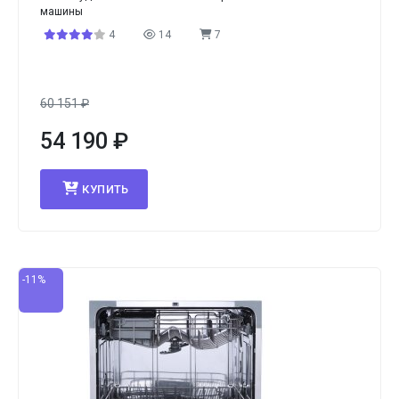
машины
4
14
7
60 151
₽
54 190
₽
КУПИТЬ
-11%