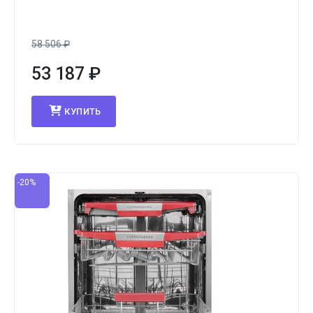
58 506
₽
53 187
₽
КУПИТЬ
-20%