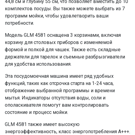
44,8 см и глубину 55 см, что позволяет вместить до 10
Использование средств 3 в 1
да
комплектов посуды. Вы также можете выбрать из 7
Сокращение времени мытья Express
программ мойки, чтобы удовлетворить ваши
да
потребности.
Мощность подключения, кВт
2,1
Модель GLM 4581 оснащена 3 корзинами, включая
Класс энергопотребления
A+++
корзину для столовых приборов с изменяемой
Потребление воды
8.5
формой и полкой для чашек. Также есть складные
Потребление электроэнергии, кВт/ч
держатели для тарелок и съемные разбрызгиватели
0.67
для удобства использования.
Класс мойки
А
Эта посудомоечная машина имеет ряд удобных
Класс сушки
А
функций, таких как отсрочка старта на 1-24 часа,
Инверторный мотор
нет
отображение выбранной программы и времени
Автоматическое открывание двери
мытья. Индикаторы отсутствия воды, соли и
да
ополаскивателя помогут вам контролировать
состояние и процесс мойки.
Луч на полу
да
Внутренняя LED-подсветка
да
GLM 4581 также имеет высокую
Функция "ALT"
да
энергоэффективность, класс энергопотребления A+++.