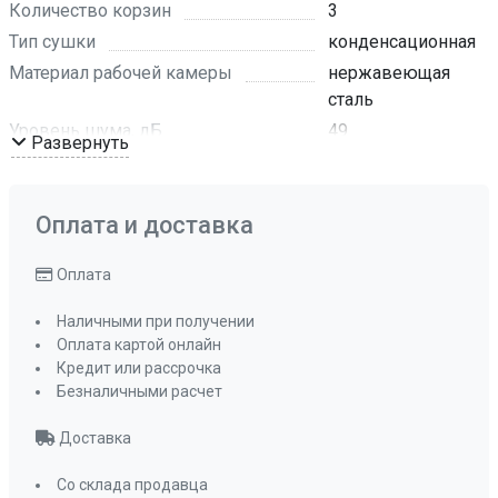
Количество корзин
3
Тип сушки
конденсационная
Материал рабочей камеры
нержавеющая
сталь
Уровень шума, дБ
49
Развернуть
Цвет LED-дисплея
белый
Материал панели управления
пластик
Оплата и доставка
Цвет панели управления
чёрный
Регулируемая по высоте средняя корзина
Оплата
да , ручной
способ
Наличными при получении
Количество положений средней корзины
Оплата картой онлайн
2
Кредит или рассрочка
Безналичными расчет
Количество разбрызгивателей
3
Корзина для столовых приборов
Доставка
да
Тип корзины для столовых приборов
Со склада продавца