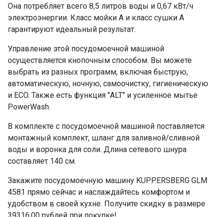
Усиленное мытье PowerWash
да
Она потребляет всего 8,5 литров воды и 0,67 кВт/ч
электроэнергии. Класс мойки А и класс сушки А
Защита от протечек
полная
гарантируют идеальный результат.
Самодиагностика неисправностей
да
Управление этой посудомоечной машиной
Управление
кнопочное
осуществляется кнопочным способом. Вы можете
Быстрая
да, 30 мин
выбрать из разных программ, включая быструю,
автоматическую, ночную, самоочистку, гигиеническую
Авто
да
и ECO. Также есть функция "ALT" и усиленное мытье
Ночная
да
PowerWash.
Самоочистка
да
Гигиена
да
В комплекте с посудомоечной машиной поставляется
монтажный комплект, шланг для заливной/сливной
ECO
да
воды и воронка для соли. Длина сетевого шнура
Стекло
да
составляет 140 см.
Длина сетевого шнура
140 см
Воронка для соли
да
Закажите посудомоечную машину KUPPERSBERG GLM
4581 прямо сейчас и наслаждайтесь комфортом и
Монтажный комплект
да
удобством в своей кухне. Получите скидку в размере
Шланг заливной/сливной
да
39316.00 рублей при покупке!