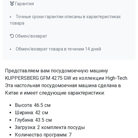
да
Гарантия
Отсрочка старта
1-24
Точные сроки гарантии описаны в характеристиках
Отображение выбранной программы
товара
да
Отображение времени мытья
Обмен/возврат
да
Индикатор отсутствия воды
да
Обмен/возврат товара в течении 14 дней
Индикатор отсутствия соли и ополаскивателя
да
Настройка дозировки ополаскивателя
Представляем вам посудомоечную машину
да
KUPPERSBERG GFM 4275 GW из коллекции High-Tech.
Эта настольная посудомоечная машина сделана в
Использование средств 3 в 1
да
Китае и имеет следующие характеристики:
Мощность подключения, кВт
0,86
Класс энергопотребления
A
Высота: 46.5 см
Потребление воды
6
Ширина: 42 см
Глубина: 43.5 см
Потребление электроэнергии, кВт/ч
Загрузка: 2 комплекта посуды
0,43
Количество программ: 7
Класс мойки
А