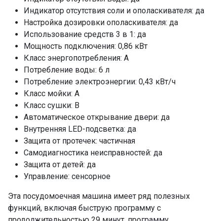
Стекло
да
Индикатор отсутствия соли и ополаскивателя: да
Воронка для соли
да
Настройка дозировки ополаскивателя: да
Использование средств 3 в 1: да
Монтажный комплект
да
Мощность подключения: 0,86 кВт
Шланг заливной/сливной
да
Класс энергопотребления: A
ПРОМО Скидка
=21791.00
Потребление воды: 6 л
Потребление электроэнергии: 0,43 кВт/ч
Класс мойки: А
Класс сушки: B
Автоматическое открывание двери: да
Внутренняя LED-подсветка: да
Защита от протечек: частичная
Самодиагностика неисправностей: да
Защита от детей: да
Управление: сенсорное
Эта посудомоечная машина имеет ряд полезных
функций, включая быструю программу с
продолжительностью 29 минут, программу