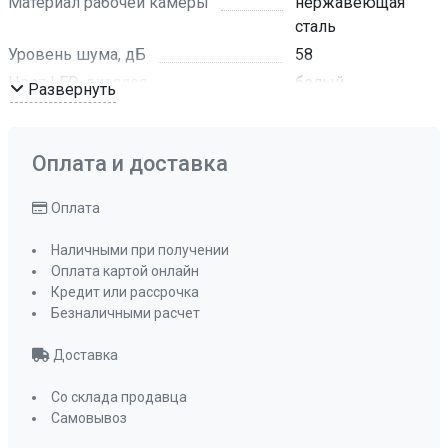
Материал рабочей камеры
нержавеющая
сталь
Уровень шума, дБ
58
Цвет LED-дисплея
белый
Развернуть
Цвет
белый
Материал панели управления
пластик
Оплата и доставка
Материал фасада
ABS пластик
Цвет панели управления
чёрный
Оплата
Количество положений средней корзины
1
Наличными при получении
Оплата картой онлайн
Количество разбрызгивателей
2
Кредит или рассрочка
Корзина для столовых приборов
Безналичными расчет
да
Тип корзины для столовых приборов
Доставка
съемная
Со склада продавца
Съемные разбрызгиватели
да
Самовывоз
Фильтр тонкой и грубой очистки