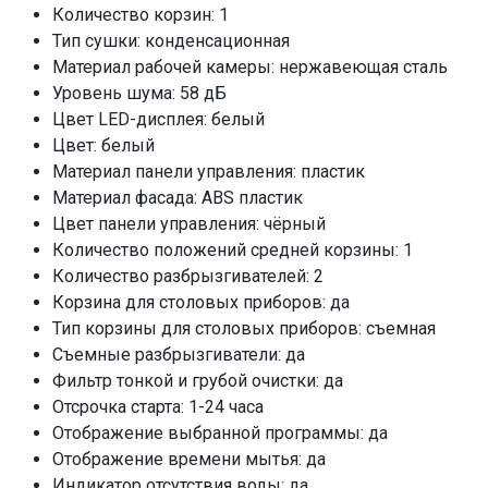
Количество корзин: 1
Класс сушки
B
Тип сушки: конденсационная
Автоматическое открывание двери
Материал рабочей камеры: нержавеющая сталь
да
Уровень шума: 58 дБ
Луч на полу
нет
Цвет LED-дисплея: белый
Внутренняя LED-подсветка
да
Цвет: белый
Материал панели управления: пластик
Защита от протечек
частичная
Материал фасада: ABS пластик
Самодиагностика неисправностей
Цвет панели управления: чёрный
да
Количество положений средней корзины: 1
Защита от детей
да
Количество разбрызгивателей: 2
Управление
сенсорное
Корзина для столовых приборов: да
Быстрая
да, 29 мин
Тип корзины для столовых приборов: съемная
Самоочистка
да
Съемные разбрызгиватели: да
Фильтр тонкой и грубой очистки: да
60 мин
да
Отсрочка старта: 1-24 часа
Гигиена
да
Отображение выбранной программы: да
Интенсивная
да
Отображение времени мытья: да
ECO
да
Индикатор отсутствия воды: да