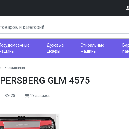
Д
Посудомоечные
Духовые
Стиральные
Ва
машины
шкафы
машины
па
ечные машины
PPERSBERG GLM 4575
28
13 заказов