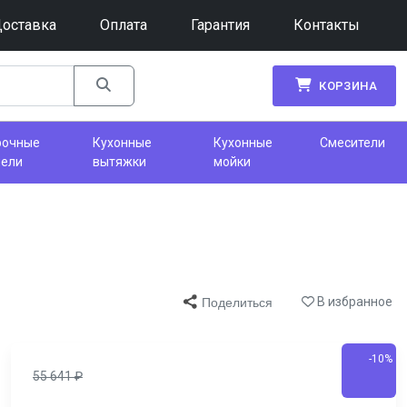
оставка
Оплата
Гарантия
Контакты
КОРЗИНА
рочные
Кухонные
Кухонные
Смесители
нели
вытяжки
мойки
В избранное
Поделиться
-10%
55 641
₽