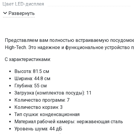
Цвет LED-дисплея
Материал панели управления
Развернуть
Материал фасада
Цвет панели управления
Регулируемая по высоте средняя корзина
Представляем вам полностью встраиваемую посудомо
Количество положений средней корзины
High-Tech. Это надежное и функциональное устройство п
Количество разбрызгивателей
С характеристиками:
Корзина для столовых приборов
Тип корзины для столовых приборов
Высота: 81.5 см
Ширина: 44.8 см
Полка для бокалов
Глубина: 55 см
Полка для чашек
Загрузка (комплектов посуды): 11
Складные держатели тарелок
Количество программ: 7
Съемные разбрызгиватели
Количество корзин: 3
Фильтр тонкой и грубой очистки
Тип сушки: конденсационная
Отсрочка старта
Материал рабочей камеры: нержавеющая сталь
Уровень шума: 44 дБ
Отображение выбранной программы