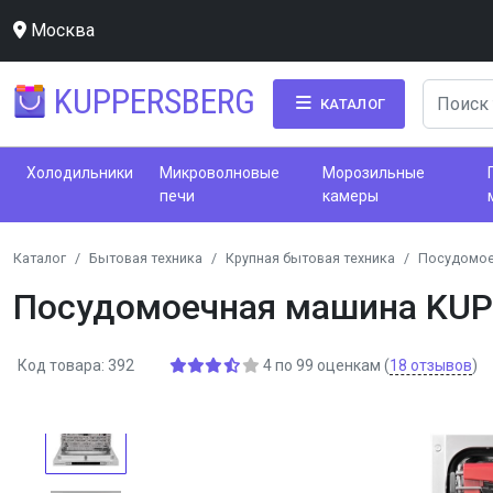
Москва
KUPPERSBERG
КАТАЛОГ
Холодильники
Микроволновые
Морозильные
печи
камеры
Каталог
Бытовая техника
Крупная бытовая техника
Посудомо
Посудомоечная машина KU
Код товара: 392
4
по
99
оценкам
(
18
отзывов
)