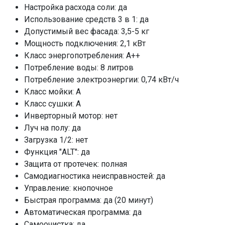
Защита от протечек
Настройка расхода соли: да
Использование средств 3 в 1: да
Самодиагностика неисправностей
Допустимый вес фасада: 3,5-5 кг
Управление
Мощность подключения: 2,1 кВт
Быстрая
Класс энергопотребления: A++
Авто
Потребление воды: 8 литров
Самоочистка
Потребление электроэнергии: 0,74 кВт/ч
90 мин
Класс мойки: А
Класс сушки: А
Универсальная
Инверторный мотор: нет
Интенсивная
Луч на полу: да
Нормальная
Загрузка 1/2: нет
ECO
Функция "ALT": да
Стекло
Защита от протечек: полная
Воронка для соли
Самодиагностика неисправностей: да
Управление: кнопочное
Монтажный комплект
Быстрая программа: да (20 минут)
Шланг заливной/сливной
Автоматическая программа: да
ПРОМО Скидка
Самоочистка: да