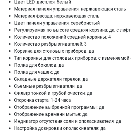
Цвет LED-дисплея: белый
Отображение времени мытья
Материал панели управления: нержавеющая сталь
Индикатор отсутствия соли и ополаскивателя
Материал фасада: нержавеющая сталь
Настройка дозировки ополаскивателя
Цвет панели управления: серебристый
Настройка расхода соли
Регулируемая по высоте средняя корзина: да, с ли
Использование средств 3 в 1
Количество положений средней корзины: 4
Количество разбрызгивателей: 3
Допустимый вес фасада, кг
Корзина для столовых приборов: да
Мощность подключения, кВт
Тип корзины для столовых приборов: с изменяемой
Класс энергопотребления
Полка для бокалов: да
Потребление воды
Полка для чашек: да
Потребление электроэнергии, кВт/ч
Складные держатели тарелок: да
Класс мойки
Съемные разбрызгиватели: да
Фильтр тонкой и грубой очистки: да
Класс сушки
Отсрочка старта: 1-24 часа
Инверторный мотор
Отображение выбранной программы: да
Луч на полу
Отображение времени мытья: да
Загрузка 1/2
Индикатор отсутствия соли и ополаскивателя: да
Функция "ALT"
Настройка дозировки ополаскивателя: да