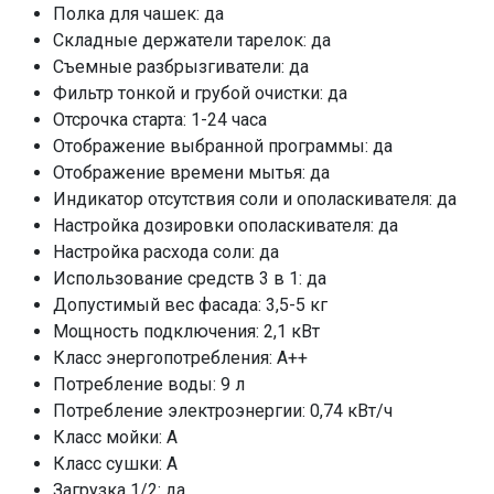
Самодиагностика неисправностей
Полка для чашек: да
да
Складные держатели тарелок: да
Управление
кнопочное
Съемные разбрызгиватели: да
Быстрая
да, 15 мин, 30
Фильтр тонкой и грубой очистки: да
мин
Отсрочка старта: 1-24 часа
Отображение выбранной программы: да
90 мин
да
Отображение времени мытья: да
Универсальная
да
Индикатор отсутствия соли и ополаскивателя: да
Интенсивная
да
Настройка дозировки ополаскивателя: да
Нормальная
да
Настройка расхода соли: да
ECO
да
Использование средств 3 в 1: да
Стекло
да
Допустимый вес фасада: 3,5-5 кг
Мощность подключения: 2,1 кВт
Воронка для соли
да
Класс энергопотребления: A++
Монтажный комплект
да
Потребление воды: 9 л
Шланг заливной/сливной
да
Потребление электроэнергии: 0,74 кВт/ч
ПРОМО Скидка
=35052.00
Класс мойки: A
Класс сушки: A
Загрузка 1/2: да