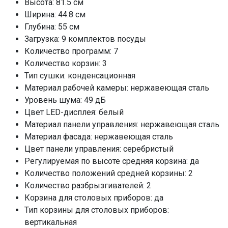
Высота: 81.5 см
да
Ширина: 44.8 см
Настройка дозировки ополаскивателя
Глубина: 55 см
да
Загрузка: 9 комплектов посуды
Настройка расхода соли
да
Количество программ: 7
Использование средств 3 в 1
да
Количество корзин: 3
Допустимый вес фасада, кг
3,5-5
Тип сушки: конденсационная
Материал рабочей камеры: нержавеющая сталь
Мощность подключения, кВт
2,1
Уровень шума: 49 дБ
Класс энергопотребления
A++, А++
Цвет LED-дисплея: белый
Потребление воды
9
Материал панели управления: нержавеющая сталь
Потребление электроэнергии, кВт/ч
Материал фасада: нержавеющая сталь
0,74
Цвет панели управления: серебристый
Класс мойки
А
Регулируемая по высоте средняя корзина: да
Класс сушки
А
Количество положений средней корзины: 2
Количество разбрызгивателей: 2
Луч на полу
нет
Корзина для столовых приборов: да
Загрузка 1/2
да
Тип корзины для столовых приборов:
Защита от протечек
частичная
вертикальная