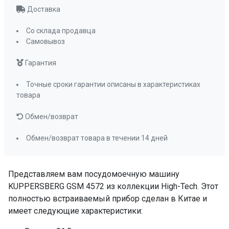
Количество положений средней корзины
Доставка
2
Количество разбрызгивателей
2
Со склада продавца
Самовывоз
Корзина для столовых приборов
да
Гарантия
Тип корзины для столовых приборов
вертикальная
Точные сроки гарантии описаны в характеристиках
товара
Полка для чашек
да
Складные держатели тарелок
да
Обмен/возврат
Съемные разбрызгиватели
да
Обмен/возврат товара в течении 14 дней
Фильтр тонкой и грубой очистки
да
Отсрочка старта
1-24
Представляем вам посудомоечную машину
Отображение выбранной программы
KUPPERSBERG GSM 4572 из коллекции High-Tech. Этот
да
полностью встраиваемый прибор сделан в Китае и
Отображение времени мытья
да
имеет следующие характеристики:
Индикатор отсутствия соли и ополаскивателя