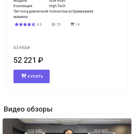
Модель
GLM 6080
Коллекция
High-Tech
Тип посудомоечной
полностью встраиваемая
машины
4.5
29
14
57 443
₽
52 221
₽
КУПИТЬ
Видео обзоры