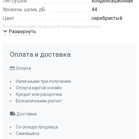
Тип сушки
конденсационная
Уровень шума, дБ
44
Цвет
серебристый
Регулируемая по высоте средняя корзина
Развернуть
да
Корзина для столовых приборов
нет
Оплата и доставка
Полка для бокалов
да
Полка для чашек
есть
Оплата
Отсрочка старта
1-12
Наличными при получении
Индикатор отсутствия соли и ополаскивателя
Оплата картой онлайн
да
Кредит или рассрочка
Мощность подключения, кВт
Безналичными расчет
1,8
Класс энергопотребления
А+
Доставка
Потребление воды
9
Потребление электроэнергии, кВт/ч
Со склада продавца
Самовывоз
1,05