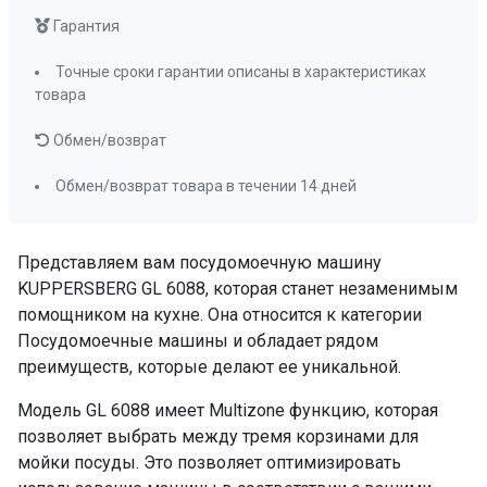
Класс мойки
А
Гарантия
Класс сушки
А
Точные сроки гарантии описаны в характеристиках
Инверторный мотор
INVERTER
товара
Луч на полу
да
Защита от протечек
полная
Обмен/возврат
Управление
Электронное,
Обмен/возврат товара в течении 14 дней
цифровой
дисплей
Универсальная
да
Представляем вам посудомоечную машину
ПРОМО Скидка
0%
KUPPERSBERG GL 6088, которая станет незаменимым
помощником на кухне. Она относится к категории
Посудомоечные машины и обладает рядом
преимуществ, которые делают ее уникальной.
Модель GL 6088 имеет Multizone функцию, которая
позволяет выбрать между тремя корзинами для
мойки посуды. Это позволяет оптимизировать