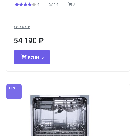
4
14
7
60 151
₽
54 190
₽
КУПИТЬ
-11%