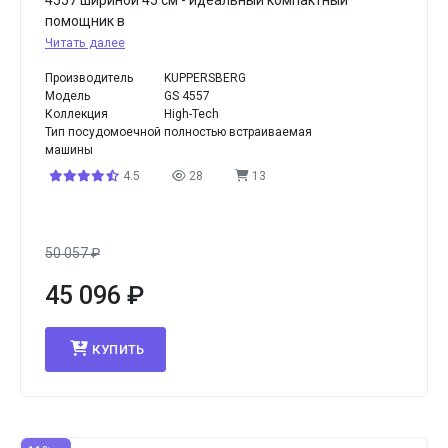
4557 шириной 45 см - идеальный компактный
помощник в
Читать далее
Производитель
KUPPERSBERG
Модель
GS 4557
Коллекция
High-Tech
Тип посудомоечной
полностью встраиваемая
машины
4.5
28
13
50 057
₽
45 096
₽
КУПИТЬ