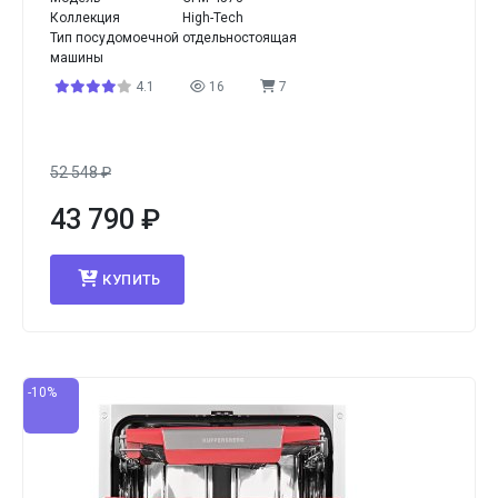
Коллекция
High-Tech
Тип посудомоечной
отдельностоящая
машины
4.1
16
7
52 548
₽
43 790
₽
КУПИТЬ
-10%