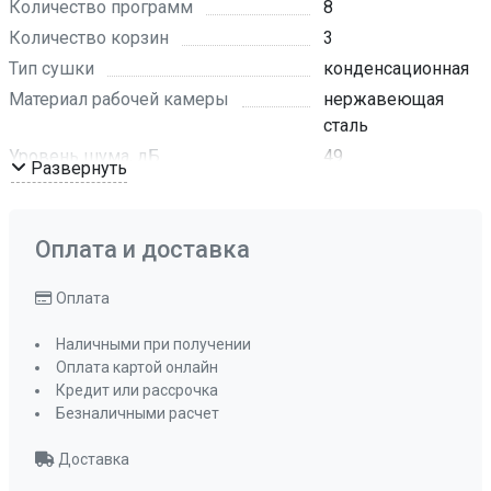
Количество программ
8
Количество корзин
3
Тип сушки
конденсационная
Материал рабочей камеры
нержавеющая
сталь
Уровень шума, дБ
49
Развернуть
Цвет LED-дисплея
белый
Материал панели управления
нержавеющая
сталь
Оплата и доставка
Цвет панели управления
серебристый
Оплата
Регулируемая по высоте средняя корзина
да , лифт-
Наличными при получении
механизм
Оплата картой онлайн
Количество положений средней корзины
Кредит или рассрочка
2
Безналичными расчет
Количество разбрызгивателей
3
Доставка
Корзина для столовых приборов