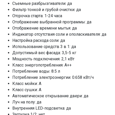
Защита от протечек
полная
Съемные разбрызгиватели: да
Самодиагностика неисправностей
Фильтр тонкой и грубой очистки: да
да
Отсрочка старта: 1-24 часа
Отображение выбранной программы: да
Управление
кнопочное
Отображение времени мытья: да
Быстрая
да, 15 мин, 30
Индикатор отсутствия соли и ополаскивателя: да
мин
Настройка расхода соли: да
Авто
да
Использование средств 3 в 1: да
Предварительное замачивание
да
Допустимый вес фасада: 3,5-5 кг
90 мин
да
Мощность подключения: 2,1 кВт
Универсальная
да
Класс энергопотребления: A++
Потребление воды: 8.5 л
Интенсивная
да
Потребление электроэнергии: 0.658 кВт/ч
Нормальная
да
Класс мойки: A
ECO
да
Класс сушки: A
Стекло
да
Автоматическое открывание двери: да
Воронка для соли
да
Луч на полу: да
Монтажный комплект
да
Внутренняя LED-подсветка: да
Загрузка 1/2: нет
Шланг заливной/сливной
да