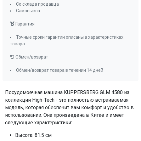
да
Со склада продавца
Самовывоз
Тип корзины для столовых приборов
складная, с
Гарантия
изменяемой
формой
Точные сроки гарантии описаны в характеристиках
Полка для чашек
да
товара
Складные держатели тарелок
да
Обмен/возврат
Съемные разбрызгиватели
да
Фильтр тонкой и грубой очистки
Обмен/возврат товара в течении 14 дней
да
Отсрочка старта
1-24
Посудомоечная машина KUPPERSBERG GLM 4580 из
Отображение выбранной программы
коллекции High-Tech - это полностью встраиваемая
да
модель, которая обеспечит вам комфорт и удобство в
Отображение времени мытья
да
использовании. Она произведена в Китае и имеет
Индикатор отсутствия соли и ополаскивателя
следующие характеристики:
да
Высота: 81.5 см
Настройка расхода соли
да