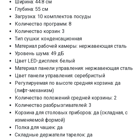
Ширина: 44.8 см
Использование средств 3 в 1
да
Глубина: 55 см
Допустимый вес фасада, кг
3,5-5
Загрузка: 10 комплектов посуды
Мощность подключения, кВт
2,1
Количество программ: 8
Класс энергопотребления
A++
Количество корзин: 3
Тип сушки: конденсационная
Потребление воды
8.5
Материал рабочей камеры: нержавеющая сталь
Потребление электроэнергии, кВт/ч
Уровень шума: 49 дБ
0.658
Цвет LED-дисплея: белый
Класс мойки
А
Материал панели управления: нержавеющая сталь
Класс сушки
А
Цвет панели управления: серебристый
Инверторный мотор
нет
Регулируемая по высоте средняя корзина: да
Автоматическое открывание двери
(лифт-механизм)
да
Количество положений средней корзины: 2
Количество разбрызгивателей: 3
Луч на полу
да
Корзина для столовых приборов: да (складная, с
Внутренняя LED-подсветка
да
изменяемой формой)
Загрузка 1/2
нет
Полка для чашек: да
Функция "ALT"
да
Складные держатели тарелок: да