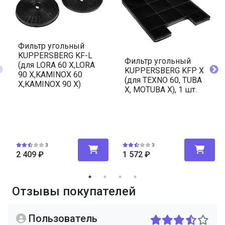
Фильтр угольный
KUPPERSBERG KF-L
Фильтр угольный
(для LORA 60 X,LORA
KUPPERSBERG KFP X
90 X,KAMINOX 60
(для TEXNO 60, TUBA
X,KAMINOX 90 X)
X, MOTUBA X), 1 шт.
3
3
2 409
₽
1 572
₽
Отзывы покупателей
Пользователь