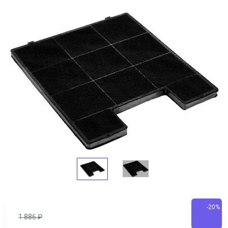
-20%
1 886
₽