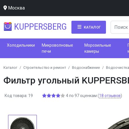
Москва
KUPPERSBERG
КАТАЛОГ
Холодильники
Микроволновые
Морозильные
печи
камеры
Каталог
Строительство и ремонт
Водоснабжение
Водоочистка
Фильтр угольный KUPPERSBE
Код товара: 19
4
по
97
оценкам
(
18
отзывов
)