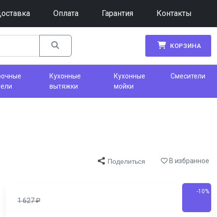
оставка
Оплата
Гарантия
Контакты
КОРЗИНА
рочные
Кухонные
Кухонные
Смесители
нели
вытяжки
мойки
В избранное
Поделиться
-10%
1 627
₽