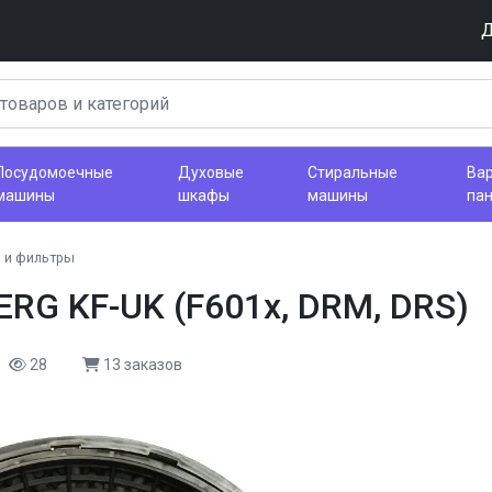
Д
Посудомоечные
Духовые
Стиральные
Ва
машины
шкафы
машины
па
 и фильтры
RG KF-UK (F601x, DRM, DRS)
28
13 заказов