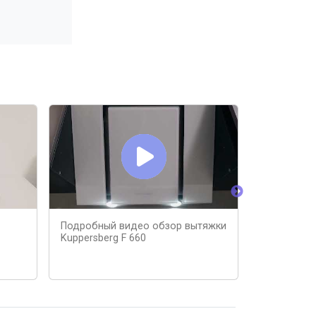
Подробный видео обзор вытяжки
Фильтры м
Kuppersberg F 660
воды в ква
или котте
фильтров