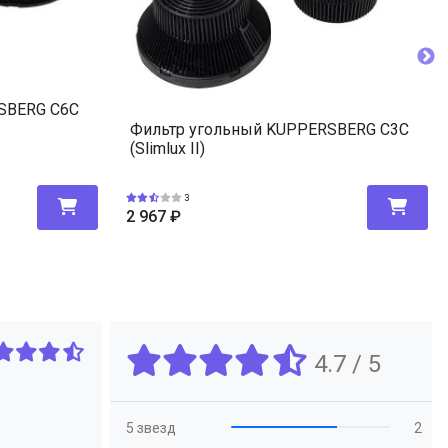
SBERG C6C
Фильтр угольный KUPPERSBERG C3C
(Slimlux II)
3
2 967
₽
4.7 / 5
5 звезд
2