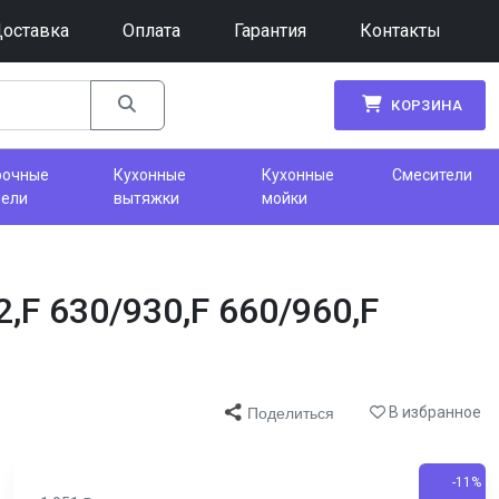
оставка
Оплата
Гарантия
Контакты
КОРЗИНА
рочные
Кухонные
Кухонные
Смесители
нели
вытяжки
мойки
,F 630/930,F 660/960,F
В избранное
Поделиться
-11%