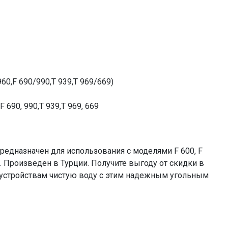
60,F 690/990,T 939,T 969/669)
F 690, 990,T 939,T 969, 669
дназначен для использования с моделями F 600, F
69. Произведен в Турции. Получите выгоду от скидки в
м устройствам чистую воду с этим надежным угольным