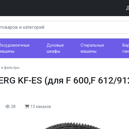
Д
Посудомоечные
Духовые
Стиральные
Ва
машины
шкафы
машины
па
 и фильтры
 KF-ES (для F 600,F 612/912
28
13 заказов