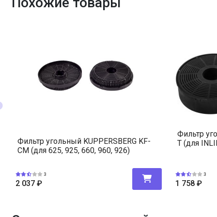
Похожие товары
Фильтр уг
Фильтр угольный KUPPERSBERG KF-
T (для INL
CM (для 625, 925, 660, 960, 926)
3
3
2 037
₽
1 758
₽