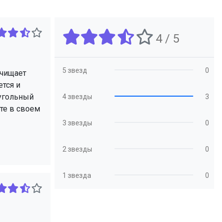
4 / 5
5 звезд
0
очищает
ется и
 угольный
4 звезды
3
те в своем
3 звезды
0
2 звезды
0
1 звезда
0