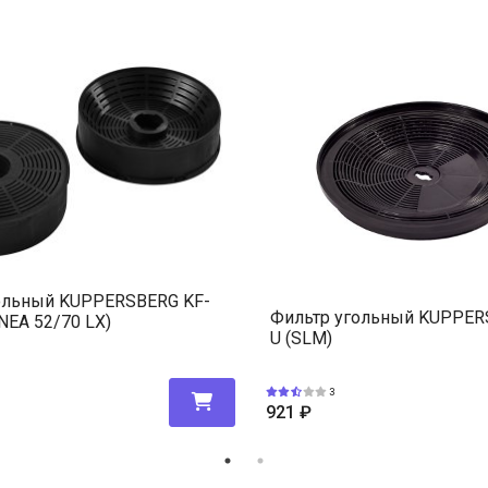
ольный KUPPERSBERG KF-
Фильтр угольный KUPPER
INEA 52/70 LX)
U (SLM)
3
921
₽