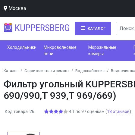
Москва
KUPPERSBERG
КАТАЛОГ
Холодильники
Микроволновые
Морозильные
печи
камеры
Каталог
Строительство и ремонт
Водоснабжение
Водоочистка
Фильтр угольный KUPPERSBERG
690/990,T 939,T 969/669)
Код товара: 26
4.1
по
97
оценкам
(
18
отзывов
)