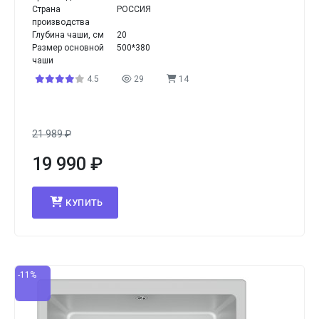
Страна
РОССИЯ
производства
Глубина чаши, см
20
Размер основной
500*380
чаши
4.5
29
14
21 989
₽
19 990
₽
КУПИТЬ
-11%