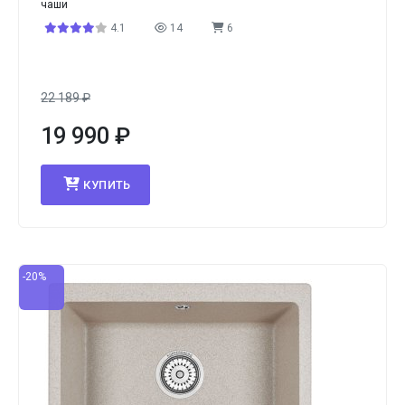
чаши
4.1
14
6
22 189
₽
19 990
₽
КУПИТЬ
-20%