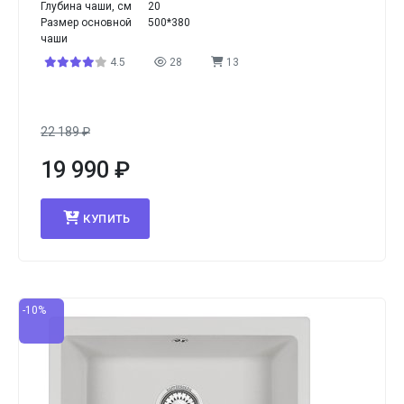
Глубина чаши, см
20
Размер основной
500*380
чаши
4.5
28
13
22 189
₽
19 990
₽
КУПИТЬ
-10%