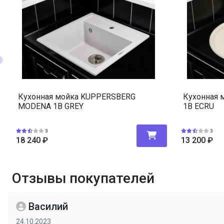
Кухонная мойка KUPPERSBERG
Кухонная 
MODENA 1B GREY
1B ECRU
3
3
18 240
₽
13 200
₽
Отзывы покупателей
Василий
24.10.2023