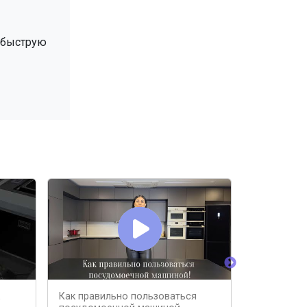
и быструю
Как правильно пользоваться
НИКОГДА Н