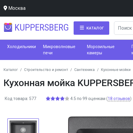
Москва
KUPPERSBERG
КАТАЛОГ
Холодильники
Микроволновые
Морозильные
печи
камеры
Каталог
Строительство и ремонт
Сантехника
Кухонные мойки
Кухонная мойка KUPPERSBE
Код товара: 577
4.5
по
99
оценкам
(
18
отзывов
)