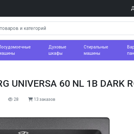
Д
Посудомоечные
Духовые
Стиральные
Ва
машины
шкафы
машины
па
RG UNIVERSA 60 NL 1B DARK 
28
13 заказов