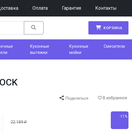
оставка
Оплата
Гарантия
Контакты
КОРЗИНА
рочные
Кухонные
Кухонные
Смесители
нели
вытяжки
мойки
ROCK
В избранное
Поделиться
-11%
22 189
₽