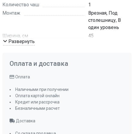
Количество чаш
1
Монтаж
Врезная, Под
столешницу, В
один уровень
Ширина, см
45
Развернуть
Глубина, см
46
Цвет
глубокий
черный
Оплата и доставка
Комплектация
Отводная
арматура с
Оплата
сифоном и
корзинчатым
Наличными при получении
Оплата картой онлайн
вентилем
Кредит или рассрочка
ПРОМО Скидка
0%
Безналичными расчет
Доставка
Со склада продавца