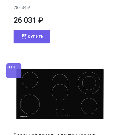
28 634
₽
26 031
₽
КУПИТЬ
-11%