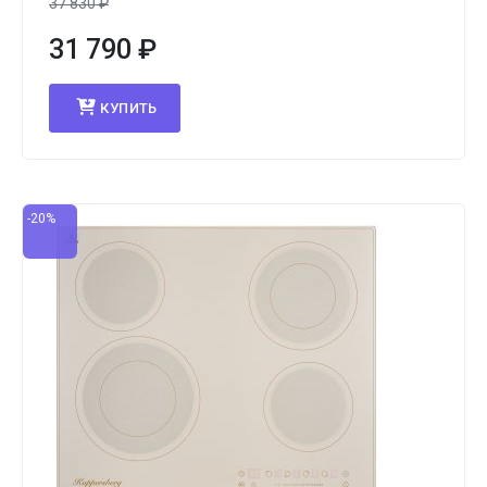
37 830
₽
31 790
₽
КУПИТЬ
-20%