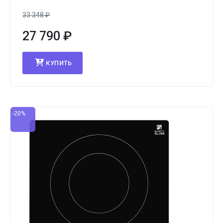
33 348
₽
27 790
₽
КУПИТЬ
-20%