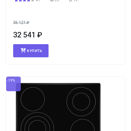
4.1
29
13
36 121
₽
32 541
₽
КУПИТЬ
-19%