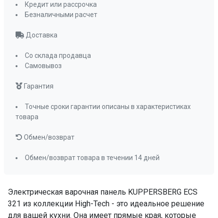
Кредит или рассрочка
слайдер
Безналичными расчет
Мощность конфорок, кВт: передняя
1,2 кВт
Доставка
Мощность конфорок, кВт: задняя
1,0 кВт , 2,0 кВт
Со склада продавца
Самовывоз
Диаметр зон, мм. передняя
165 мм
Диаметр зон, мм. задняя
200 мм
Гарантия
Длина сетевого шнура
120 см
Точные сроки гарантии описаны в характеристиках
ПРОМО Скидка
=12453.00
товара
Обмен/возврат
Обмен/возврат товара в течении 14 дней
Электрическая варочная панель KUPPERSBERG ECS
321 из коллекции High-Tech - это идеальное решение
для вашей кухни. Она имеет прямые края, которые