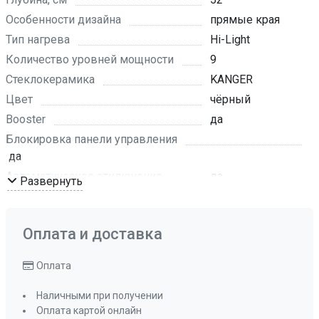
Особенности дизайна
прямые края
Тип нагрева
Hi-Light
Количество уровней мощности
9
Стеклокерамика
KANGER
Цвет
чёрный
Booster
да
Блокировка панели управления
да
Автоматическое отключение
да
Развернуть
Наличие вилки
нет
Мощность подключения, кВт
3,2
Оплата и доставка
Размер ниши для встраивания (ШхГ), мм
265х495
Оплата
Таймер
да
Управление
электронное
Наличными при получении
сенсорное,
Оплата картой онлайн