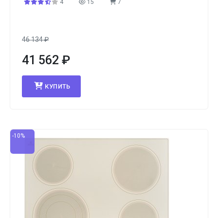
4
15
7
46 134
₽
41 562
₽
КУПИТЬ
-10%