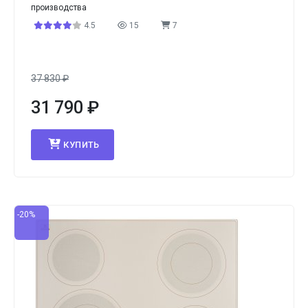
производства
4.5
15
7
37 830
₽
31 790
₽
КУПИТЬ
-20%