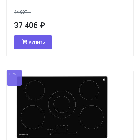
44 887
₽
37 406
₽
КУПИТЬ
-11%