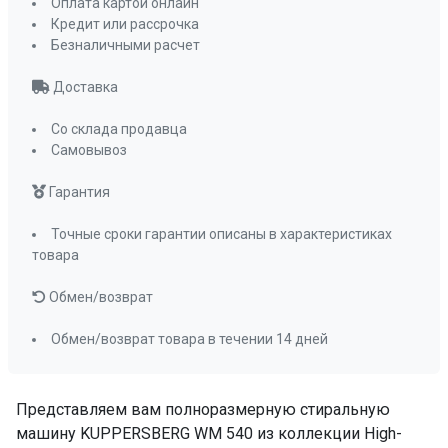
Оплата картой онлайн
Диаметр люка, мм
465
Кредит или рассрочка
Антиаллергия
да
Безналичными расчет
Eco
да
Доставка
Быстрая стирка 15 мин
да
Быстрая стирка 60 мин
да
Со склада продавца
Джинсы
да
Самовывоз
Ручная стирка
да
Гарантия
Хлопок
да
Хлопок 20 °C
да
Точные сроки гарантии описаны в характеристиках
товара
Цветные ткани
да
Шерсть
да
Обмен/возврат
Отжим
да
Обмен/возврат товара в течении 14 дней
Спортивная одежда
да
Смешанные ткани
да
Самодиагностика
да
Представляем вам полноразмерную стиральную
Дополнительное полоскание
да
машину KUPPERSBERG WM 540 из коллекции High-