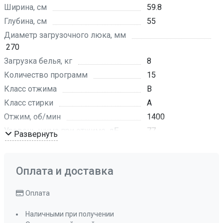
Ширина, см
59.8
Глубина, см
55
Диаметр загрузочного люка, мм
270
Загрузка белья, кг
8
Количество программ
15
Класс отжима
B
Класс стирки
А
Отжим, об/мин
1400
Уровень шума при отжиме, дБ
77
Развернуть
Уровень шума при стирке, дБ
53
Тип управления
кнопочное
Оплата и доставка
Материал барабана
нержавеющая
сталь, 51 л
Оплата
Цвет
белый
Бак
есть
Наличными при получении