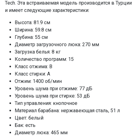
Легкая глажка
да
Tech. Эта встраиваемая модель производится в Турции
и имеет следующие характеристики:
Отложенный старт
да
Размеры ниши для встраивания (ВхШхГ), см
Высота: 81.9 см
82.5х60х58
Ширина: 59.8 см
Класс энергопотребления
A+++
Глубина: 55 см
Потребление энергии, кВт/год
194
Диаметр загрузочного люка: 270 мм
Загрузка белья: 8 кг
Блокировка от детей
да
Количество программ: 15
ПРОМО Скидка
=48792.00
Класс отжима: B
Класс стирки: А
Отжим: 1400 об/мин
Уровень шума при отжиме: 77 дБ
Уровень шума при стирке: 53 дБ
Тип управления: кнопочное
Материал барабана: нержавеющая сталь, 51 л
Цвет: белый
Бак: есть
Диаметр люка: 465 мм