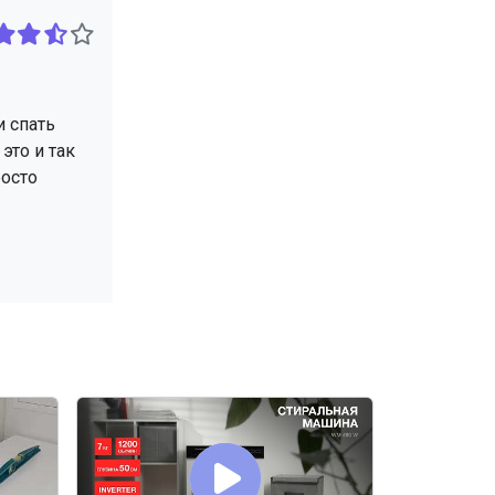
и спать
это и так
росто
😡ХУДШИЕ
МАШИНЫ О