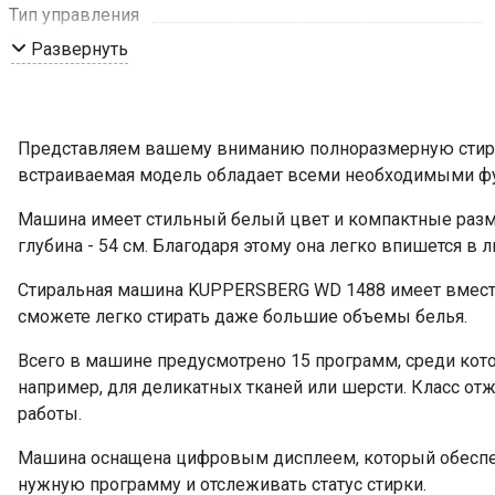
Тип управления
Цвет
Развернуть
Бак
Контроль пенообразования
Белый хлопок
Представляем вашему вниманию полноразмерную стир
Eco
встраиваемая модель обладает всеми необходимыми фун
Быстрая стирка 15 мин
Машина имеет стильный белый цвет и компактные размер
Быстрая стирка 30 мин
глубина - 54 см. Благодаря этому она легко впишется в
Быстрая стирка 45 мин
Стиральная машина KUPPERSBERG WD 1488 имеет вместите
Деликатные ткани
сможете легко стирать даже большие объемы белья.
Ручная стирка
Сорочки
Всего в машине предусмотрено 15 программ, среди кото
Хлопок
например, для деликатных тканей или шерсти. Класс отжи
работы.
Хлопок + предварительная стирка
Шерсть
Машина оснащена цифровым дисплеем, который обеспе
Смешанные ткани
нужную программу и отслеживать статус стирки.