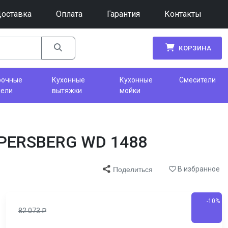
оставка
Оплата
Гарантия
Контакты
КОРЗИНА
рочные
Кухонные
Кухонные
Смесители
нели
вытяжки
мойки
PPERSBERG WD 1488
В избранное
Поделиться
-10%
82 073
₽