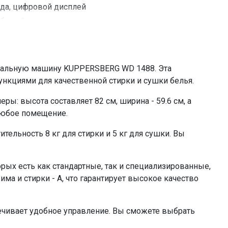
да, цифровой дисплей
белый
да
да
да
альную машину KUPPERSBERG WD 1488. Эта
20C
кциями для качественной стирки и сушки белья.
да
ы: высота составляет 82 см, ширина - 59.6 см, а
да
 любое помещение.
да
льность 8 кг для стирки и 5 кг для сушки. Вы
да
да
да
рых есть как стандартные, так и специализированные,
да
ма и стирки - А, что гарантирует высокое качество
да
да
чивает удобное управление. Вы сможете выбрать
да