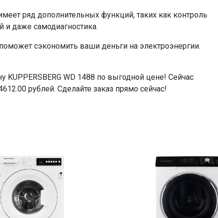
да
меет ряд дополнительных функций, таких как контроль
да
й и даже самодиагностика.
да
поможет сэкономить ваши деньги на электроэнергии.
да
да
да
ну KUPPERSBERG WD 1488 по выгодной цене! Сейчас
82.5х60х58
4612.00 рублей. Сделайте заказ прямо сейчас!
А
да
да
=74612.00