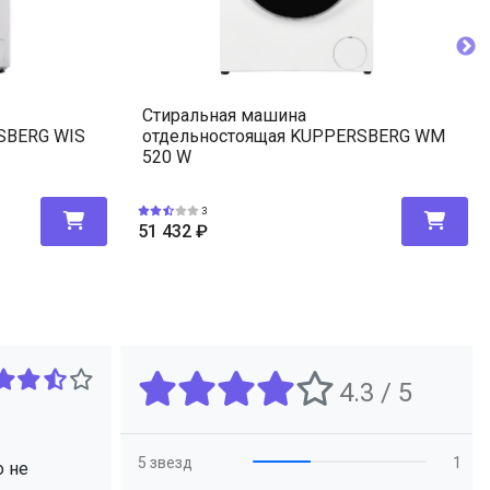
Стиральная машина
SBERG WIS
отдельностоящая KUPPERSBERG WM
520 W
3
51 432
₽
4.3 / 5
5 звезд
1
о не