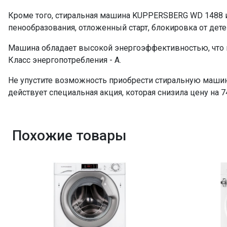
Полоскание и отжим
Кроме того, стиральная машина KUPPERSBERG WD 1488 и
Самодиагностика
пенообразования, отложенный старт, блокировка от дете
Дополнительное полоскание
Машина обладает высокой энергоэффективностью, что 
Контроль дисбаланса
Класс энергопотребления - А.
Отложенный старт
Отключение звука
Не упустите возможность приобрести стиральную маши
Размеры ниши для встраивания (ВхШхГ), см
действует специальная акция, которая снизила цену на 7
Класс энергопотребления
Высокий нагрев
Похожие товары
Блокировка от детей
ПРОМО Скидка