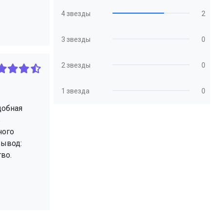
4 звезды
2
3 звезды
0
2 звезды
0
1 звезда
0
добная
ь
ного
Вывод:
во.