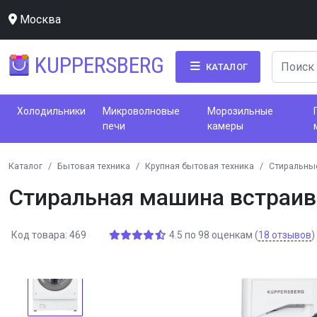
Москва
KUPPERSBERG
КАТАЛОГ
Холодильники
Микроволновые
Морозильные
печи
камеры
Каталог
Бытовая техника
Крупная бытовая техника
Стиральны
Стиральная машина встраи
Код товара: 469
4.5
по
98
оценкам
(
18
отзывов
)