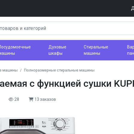
Д
Посудомоечные
Духовые
Стиральные
Ва
машины
шкафы
машины
па
е машины
Полноразмерные стиральные машины
ваемая с функцией сушки KU
28
13 заказов