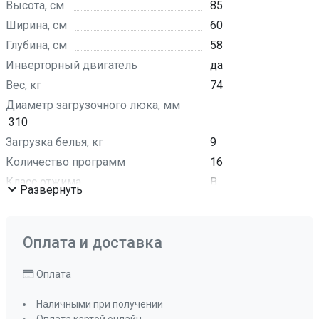
Высота, см
85
Ширина, см
60
Глубина, см
58
Инверторный двигатель
да
Вес, кг
74
Диаметр загрузочного люка, мм
310
Загрузка белья, кг
9
Количество программ
16
Класс отжима
B
Развернуть
Класс стирки
А
Отжим, об/мин
1600
Оплата и доставка
Уровень шума при отжиме, дБ
72
Уровень шума при стирке, дБ
62
Оплата
Тип управления
сенсорное
Материал барабана
нержавеющая
Наличными при получении
сталь, 60 л