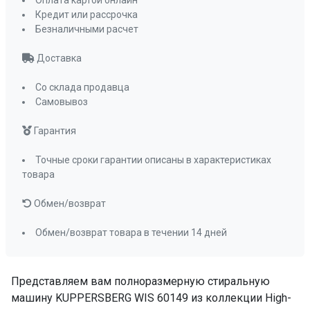
Оплата картой онлайн
Кредит или рассрочка
Цвет
белый
Безналичными расчет
Диаметр люка, мм
485
Контроль пенообразования
да
Доставка
Бережная стирка
да
Со склада продавца
Быстрая стирка
да
Самовывоз
Джинсы
да
Гарантия
Интенсивная стирка
да
Летние вещи
да
Точные сроки гарантии описаны в характеристиках
Нижнее бельё
да
товара
Одеяло
да
Обмен/возврат
Пуховые изделия
да
Сорочки
да
Обмен/возврат товара в течении 14 дней
Хлопок
да
Шерсть
да
Представляем вам полноразмерную стиральную
Очистка барабана
да
машину KUPPERSBERG WIS 60149 из коллекции High-
Отжим
да