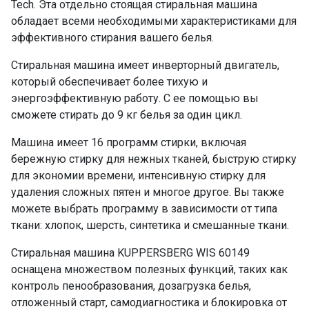
Tech. Эта отдельно стоящая стиральная машина
Синтетика
да
обладает всеми необходимыми характеристиками для
эффективного стирания вашего белья.
Смешанные ткани
да
Полоскание и отжим
да
Стиральная машина имеет инверторный двигатель,
Самодиагностика
да
который обеспечивает более тихую и
Дозагрузка белья
да
энергоэффективную работу. С ее помощью вы
сможете стирать до 9 кг белья за один цикл.
Дополнительное полоскание
да
Контроль дисбаланса
да
Машина имеет 16 программ стирки, включая
Отложенный старт
да
бережную стирку для нежных тканей, быструю стирку
Отключение звука
да
для экономии времени, интенсивную стирку для
удаления сложных пятен и многое другое. Вы также
Память
да
можете выбрать программу в зависимости от типа
Класс энергопотребления
А+++
ткани: хлопок, шерсть, синтетика и смешанные ткани.
Fuzzy Logic
да
Блокировка от детей
да
Стиральная машина KUPPERSBERG WIS 60149
оснащена множеством полезных функций, таких как
ПРОМО Скидка
=71787.00
контроль пенообразования, дозагрузка белья,
отложенный старт, самодиагностика и блокировка от