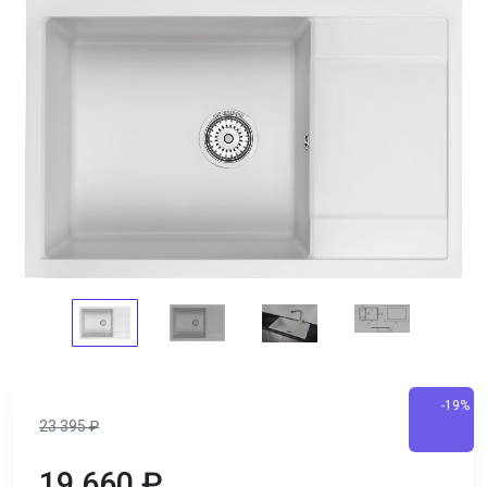
-19%
23 395
₽
19 660
₽