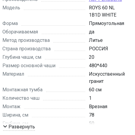
Модель
ROYS 60 NL
1B1D WHITE
Форма
Прямоугольная
Оборачиваемая
да
Метод производства
Литье
Страна производства
РОССИЯ
Глубина чаши, см
20
Размер основной чаши
480*440
Материал
Искусственный
гранит
Монтажная тумба
60 см
Количество чаш
1
Монтаж
Врезная
Ширина, см
78
Глубина, см
50
Развернуть
Цвет
белый