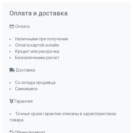
Цвет
темно-серый
металлик
Оплата и доставка
Комплектация
Отводная
арматура с
Оплата
сифоном и
Наличными при получении
корзинчатым
Оплата картой онлайн
вентилем
Кредит или рассрочка
ПРОМО Скидка
0%
Безналичными расчет
Доставка
Со склада продавца
Самовывоз
Гарантия
Точные сроки гарантии описаны в характеристиках
товара
Обмен/возврат