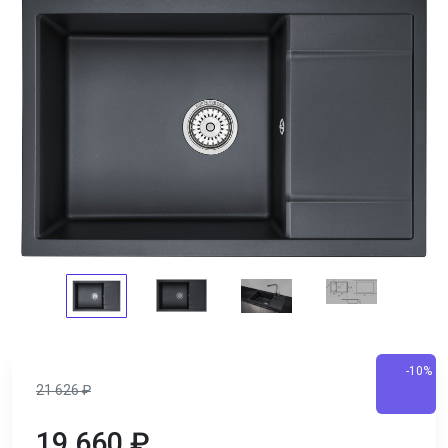
-10%
21 626
₽
19 660
₽