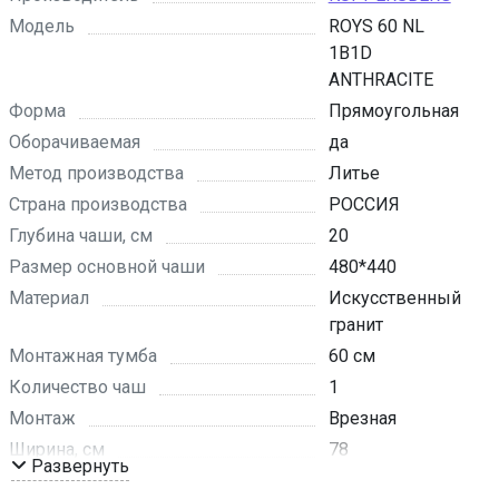
Модель
ROYS 60 NL
1B1D
ANTHRACITE
Форма
Прямоугольная
Оборачиваемая
да
Метод производства
Литье
Страна производства
РОССИЯ
Глубина чаши, см
20
Размер основной чаши
480*440
Материал
Искусственный
гранит
Монтажная тумба
60 см
Количество чаш
1
Монтаж
Врезная
Ширина, см
78
Развернуть
Глубина, см
50