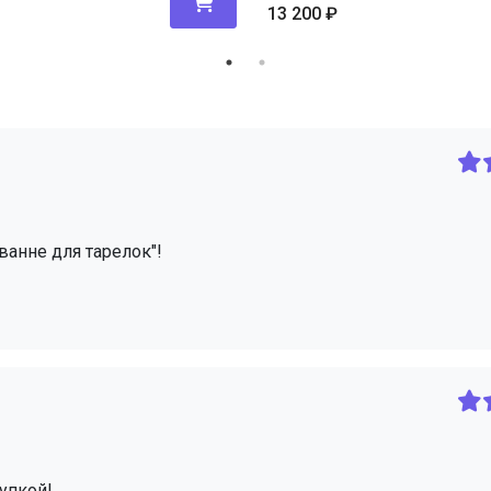
13 200
₽
ванне для тарелок"!
упкой!