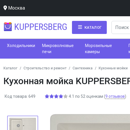
Москва
KUPPERSBERG
КАТАЛОГ
Холодильники
Микроволновые
Морозильные
печи
камеры
Каталог
Строительство и ремонт
Сантехника
Кухонные мойки
Кухонная мойка KUPPERSBE
Код товара: 649
4.1
по
52
оценкам
(
9
отзывов
)