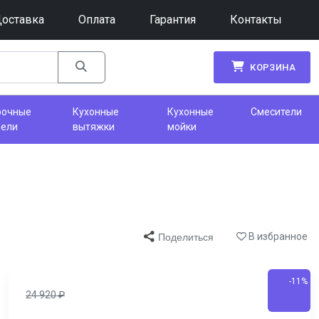
оставка
Оплата
Гарантия
Контакты
КОРЗИНА
рочные
Кухонные
Кухонные
Смесители
нели
вытяжки
мойки
В избранное
Поделиться
-11%
24 920
₽