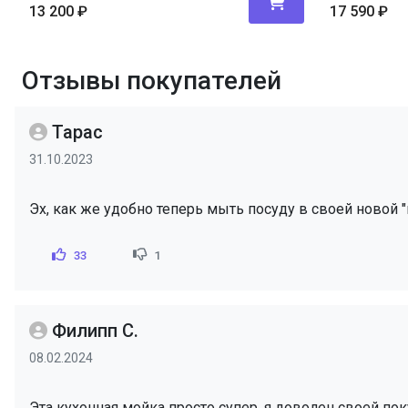
13 200
₽
17 590
₽
Отзывы покупателей
Тарас
31.10.2023
Эх, как же удобно теперь мыть посуду в своей новой "
33
1
Филипп С.
08.02.2024
Эта кухонная мойка просто супер, я доволен своей пок