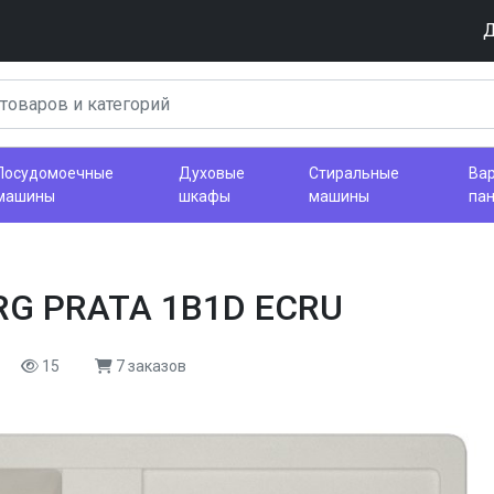
Д
Посудомоечные
Духовые
Стиральные
Ва
машины
шкафы
машины
па
RG PRATA 1B1D ECRU
15
7 заказов