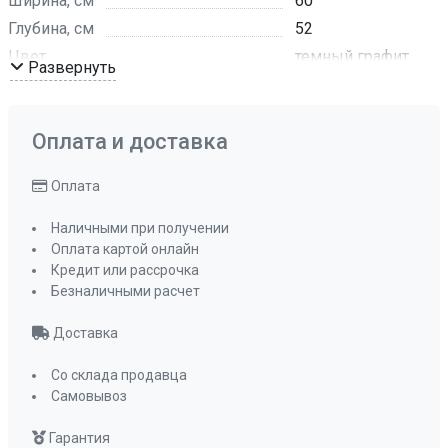
Ширина, см
60
Глубина, см
52
Цвет
темный графит
Развернуть
Комплектация
Отводная
арматура с
сифоном и
Оплата и доставка
корзинчатым
вентилем
Оплата
ПРОМО Скидка
0%
Наличными при получении
Оплата картой онлайн
Кредит или рассрочка
Безналичными расчет
Доставка
Со склада продавца
Самовывоз
Гарантия