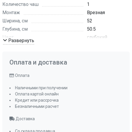
Количество чаш
1
Монтаж
Врезная
Ширина, см
52
Глубина, см
50.5
Цвет
глубокий
Развернуть
черный
Комплектация
Отводная
арматура с
Оплата и доставка
сифоном и
корзинчатым
Оплата
вентилем
Наличными при получении
ПРОМО Скидка
0%
Оплата картой онлайн
Кредит или рассрочка
Безналичными расчет
Доставка
Со склада продавца