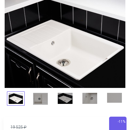
-11%
19 525
₽