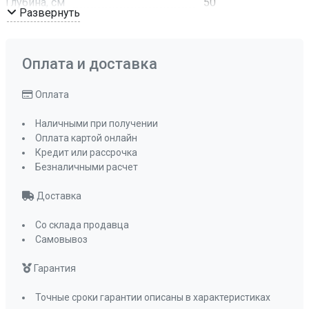
Глубина, см
50
Развернуть
Цвет
Ванильный
Комплектация
Отводная
арматура с
Оплата и доставка
сифоном и
корзинчатым
Оплата
вентилем
Наличными при получении
ПРОМО Скидка
0%
Оплата картой онлайн
Кредит или рассрочка
Безналичными расчет
Доставка
Со склада продавца
Самовывоз
Гарантия
Точные сроки гарантии описаны в характеристиках