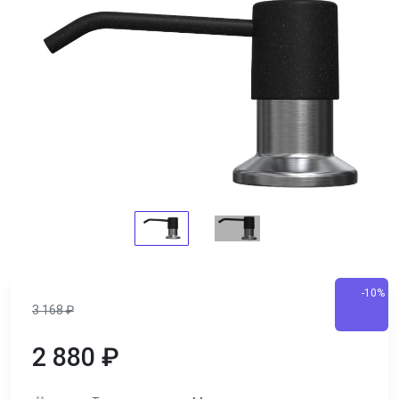
-10%
3 168
₽
2 880
₽