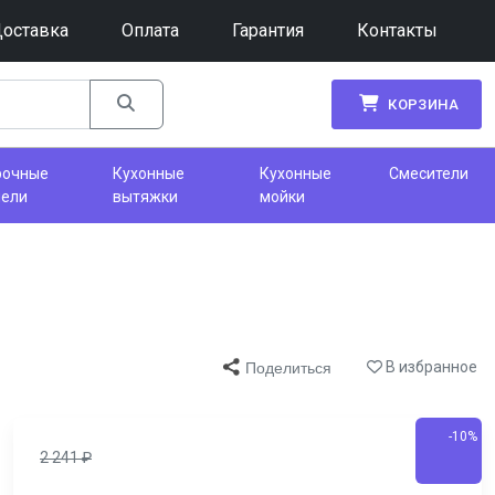
оставка
Оплата
Гарантия
Контакты
КОРЗИНА
рочные
Кухонные
Кухонные
Смесители
нели
вытяжки
мойки
В избранное
Поделиться
-10%
2 241
₽