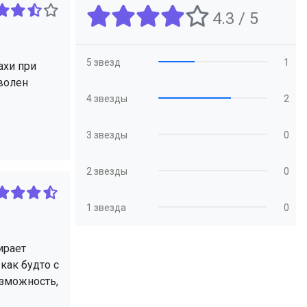
4.3 / 5
5 звезд
1
ахи при
оволен
4 звезды
2
3 звезды
0
2 звезды
0
1 звезда
0
ирает
 как будто с
озможность,