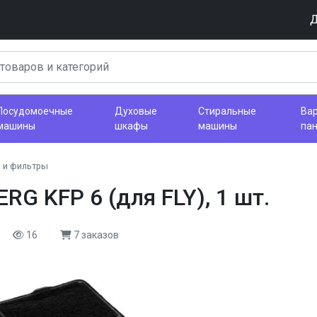
Д
Посудомоечные
Духовые
Стиральные
Ва
машины
шкафы
машины
па
 и фильтры
G KFP 6 (для FLY), 1 шт.
16
7 заказов