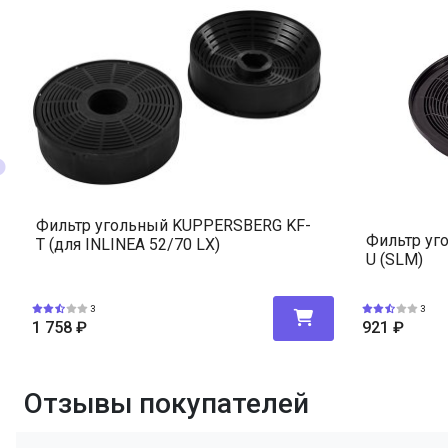
Фильтр угольный KUPPERSBERG KF-
Фильтр уг
T (для INLINEA 52/70 LX)
U (SLM)
3
3
1 758
₽
921
₽
Отзывы покупателей