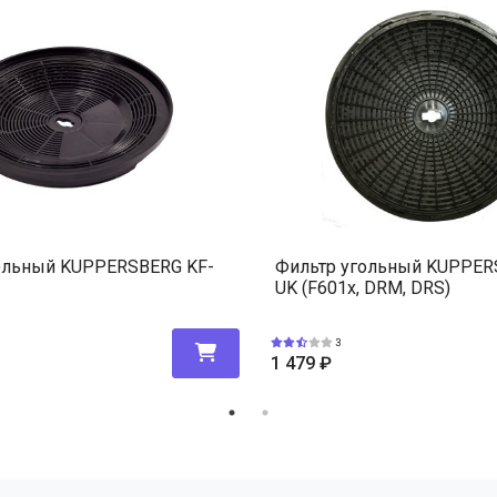
ольный KUPPERSBERG KF-
Фильтр угольный KUPPER
UK (F601x, DRM, DRS)
3
1 479
₽