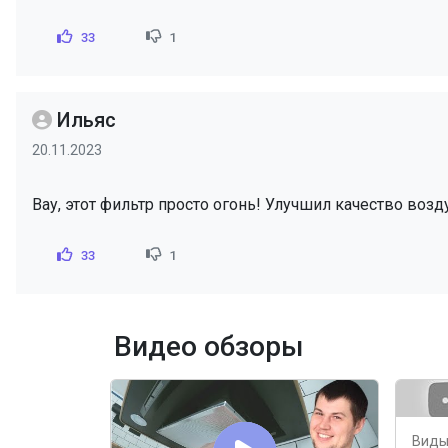
33
1
Ильяс
20.11.2023
Вау, этот фильтр просто огонь! Улучшил качество возду
33
1
Видео обзоры
Виды