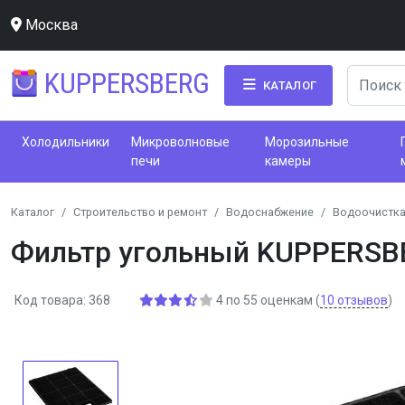
Москва
KUPPERSBERG
КАТАЛОГ
Холодильники
Микроволновые
Морозильные
печи
камеры
Каталог
Строительство и ремонт
Водоснабжение
Водоочистка
Фильтр угольный KUPPERSBER
Код товара: 368
4
по
55
оценкам
(
10
отзывов
)