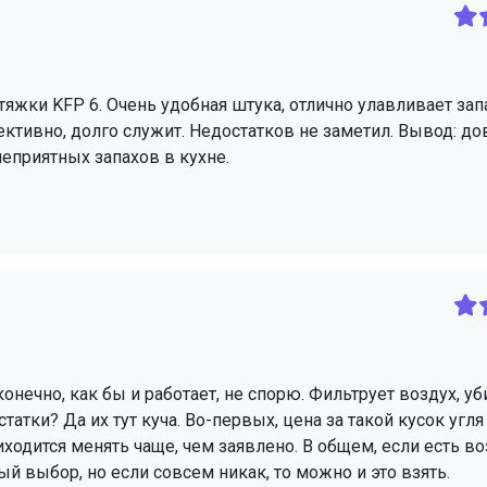
яжки KFP 6. Очень удобная штука, отлично улавливает зап
ективно, долго служит. Недостатков не заметил. Вывод: д
неприятных запахов в кухне.
 конечно, как бы и работает, не спорю. Фильтрует воздух, уб
татки? Да их тут куча. Во-первых, цена за такой кусок угля
иходится менять чаще, чем заявлено. В общем, если есть в
й выбор, но если совсем никак, то можно и это взять.