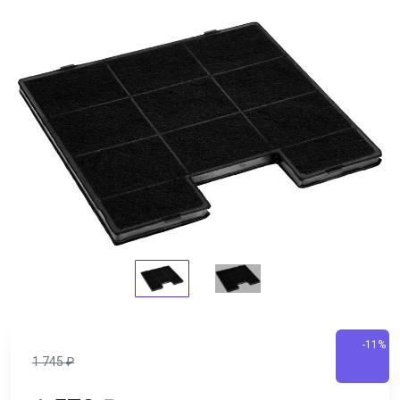
-11%
1 745
₽