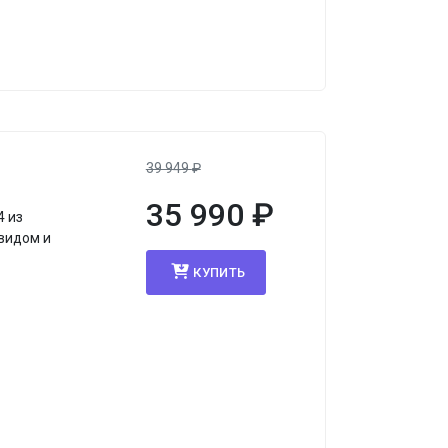
я
39 949
₽
35 990
₽
4 из
видом и
КУПИТЬ