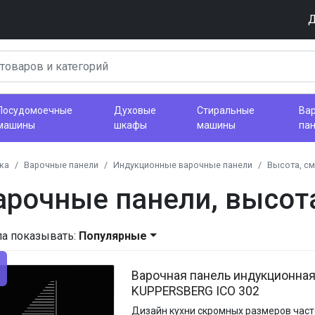
Д
Посудомоечные
Духовые
Стиральные
Ва
машины
шкафы
машины
па
ка
Варочные панели
Индукционные варочные панели
Высота, см
рочные панели, высота
ла показывать:
Популярные
Варочная панель индукционна
KUPPERSBERG ICO 302
Дизайн кухни скромных размеров част