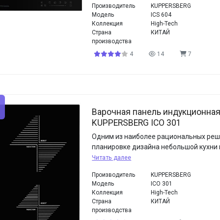
Производитель
KUPPERSBERG
Модель
ICS 604
Коллекция
High-Tech
Страна
КИТАЙ
производства
4
14
7
Варочная панель индукционна
KUPPERSBERG ICO 301
Одним из наиболее рациональных реш
планировке дизайна небольшой кухни в
Читать далее
Производитель
KUPPERSBERG
Модель
ICO 301
Коллекция
High-Tech
Страна
КИТАЙ
производства