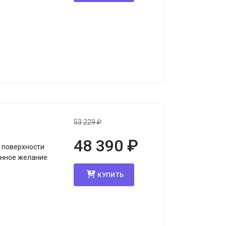
я
53 229
₽
48 390
₽
 поверхности
данное желание
КУПИТЬ