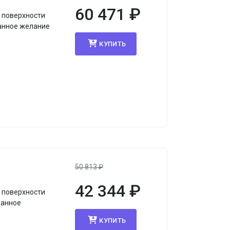
60 471
₽
 поверхности
данное желание
КУПИТЬ
я
50 813
₽
42 344
₽
 поверхности
данное
КУПИТЬ