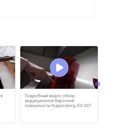
те
Подробный видео обзор
ТОП-5 инду
индукционной Варочной
000 рублей
поверхности Kuppersberg ICS 607
варочную 