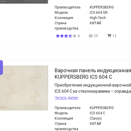
Производитель
KUPPERSBERG
Модель
ICS 604 GR
Коллекция
High-Tech
Страна
КИТАЙ
производства
4
29
13
Варочная панель индукционна
KUPPERSBERG ICS 604 C
Приобретение индукционной варочной
ICS 604 С из стеклокерамики – оправ
Читать далее
Производитель
KUPPERSBERG
Модель
ICS 604 C
Коллекция
Classic
Страна
КИТАЙ
производства