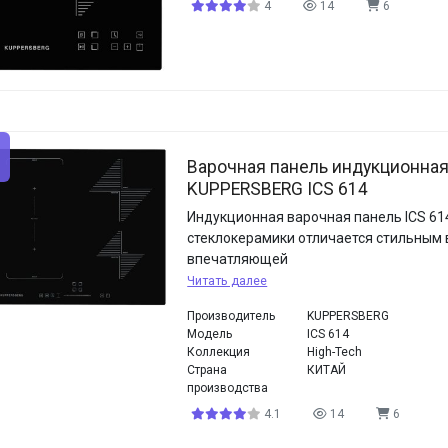
4
14
6
Варочная панель индукционна
KUPPERSBERG ICS 614
Индукционная варочная панель ICS 61
стеклокерамики отличается стильным 
впечатляющей
Читать далее
Производитель
KUPPERSBERG
Модель
ICS 614
Коллекция
High-Tech
Страна
КИТАЙ
производства
4.1
14
6