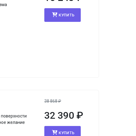
изма
КУПИТЬ
я
38 868
₽
32 390
₽
 поверхности
нное желание
КУПИТЬ