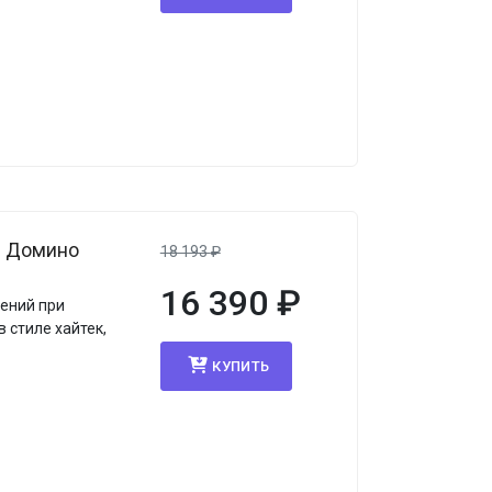
я Домино
18 193
₽
16 390
₽
ений при
 стиле хайтек,
КУПИТЬ