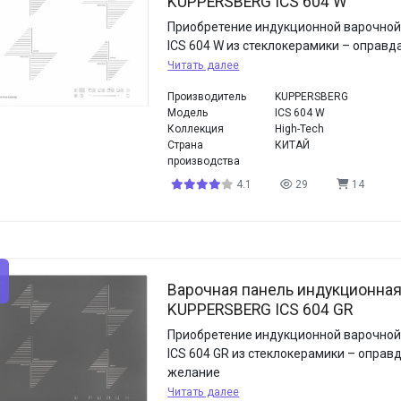
KUPPERSBERG ICS 604 W
Приобретение индукционной варочной
ICS 604 W из стеклокерамики – оправ
Читать далее
Производитель
KUPPERSBERG
Модель
ICS 604 W
Коллекция
High-Tech
Страна
КИТАЙ
производства
4.1
29
14
Варочная панель индукционна
KUPPERSBERG ICS 604 GR
Приобретение индукционной варочной
ICS 604 GR из стеклокерамики – оправ
желание
Читать далее