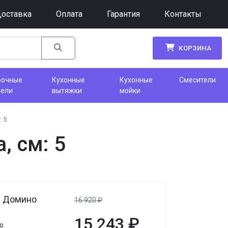
оставка
Оплата
Гарантия
Контакты
КОРЗИНА
рочные
Кухонные
Кухонные
Смесители
нели
вытяжки
мойки
: 5
, см: 5
я Домино
16 920
₽
15 243
₽
о