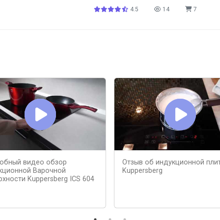
4.5
14
7
обный видео обзор
Отзыв об индукционной пли
кционной Варочной
Kuppersberg
рхности Kuppersberg ICS 604