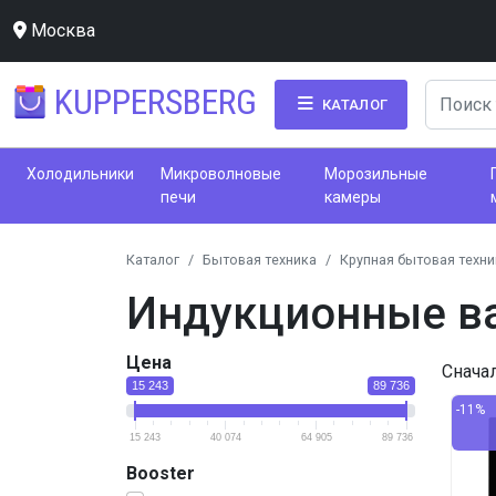
Москва
KUPPERSBERG
КАТАЛОГ
Холодильники
Микроволновые
Морозильные
печи
камеры
Каталог
Бытовая техника
Крупная бытовая техни
Индукционные ва
Цена
Снача
15 243
89 736
-11%
15 243
40 074
64 905
89 736
Booster