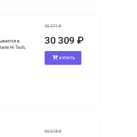
я
36 371
₽
30 309
₽
ывается в
иле Hi-Tech,
КУПИТЬ
я
66 518
₽