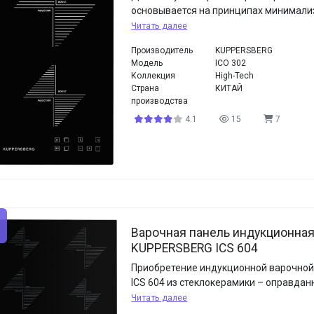
основывается на принципах минимал
Читать далее
Производитель
KUPPERSBERG
Модель
ICO 302
Коллекция
High-Tech
Страна
КИТАЙ
производства
4.1
15
7
Варочная панель индукционна
KUPPERSBERG ICS 604
Приобретение индукционной варочной
ICS 604 из стеклокерамики – оправда
Читать далее