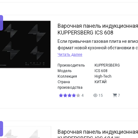
Варочная панель индукционна
KUPPERSBERG ICS 608
Если привычная газовая плита не впис
формат новой кухонной обстановки в ст
Читать далее
Производитель
KUPPERSBERG
Модель
ICS 608
Коллекция
High-Tech
Страна
КИТАЙ
производства
4
15
7
Варочная панель индукционна