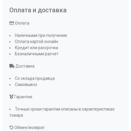
Мощность подключения, Вт
140 Вт
Таймер
есть
Оплата и доставка
Управление
электронное
Оплата
кнопочное
Мощность освещения, Вт
2х3.5
Наличными при получении
Освещение
светодиодное
Оплата картой онлайн
Кредит или рассрочка
Переходник
120-150
Безналичными расчет
Угольный фильтр
С6С
(приобретается
Доставка
отдельно)
Фильтр
Со склада продавца
металлический
Самовывоз
жироулавливающи
ПРОМО Скидка
0%
Гарантия
Точные сроки гарантии описаны в характеристиках
товара
Обмен/возврат