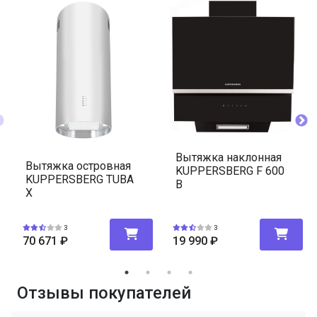
Вытяжка наклонная
Вытяжка островная
KUPPERSBERG F 600
KUPPERSBERG TUBA
B
X
3
3
70 671
₽
19 990
₽
Отзывы покупателей