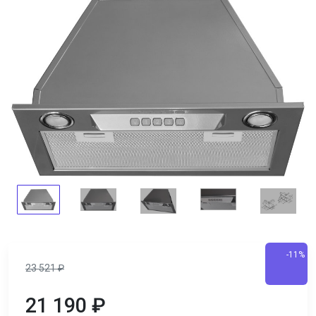
-11%
23 521
₽
21 190
₽