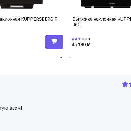
аклонная KUPPERSBERG F
Вытяжка наклонная KUPP
960
3
45 190
₽
етую всем!