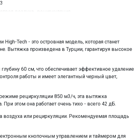
3
отвод воздуха , рециркуляция
до 35 кв, м
да
238 Вт
High-Tech - это островная модель, которая станет
да
е. Вытяжка произведена в Турции, гарантируя высокое
электронное кнопочное
4х2
 глубину 60 см, что обеспечивает эффективное удаление
светодиодное
контроля работы и имеет элегантный черный цвет,
4
120-150
 режиме рециркуляции 850 м3/ч, эта вытяжка
KF-ES (приобретается отдельно)
При этом она работает очень тихо - всего 42 дБ.
металлический жироулавливающий
=67416.00
да воздуха или рециркуляции. Рекомендуемая площадь
лектронным кнопочным управлением и таймером для