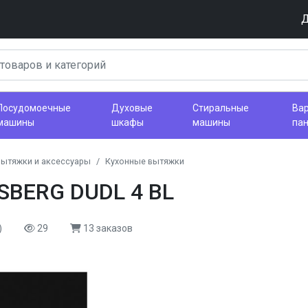
Д
Посудомоечные
Духовые
Стиральные
Ва
машины
шкафы
машины
па
вытяжки и аксессуары
Кухонные вытяжки
SBERG DUDL 4 BL
)
29
13 заказов