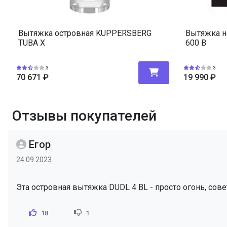
Вытяжка островная KUPPERSBERG
Вытяжка н
TUBA X
600 B
3
3
70 671
₽
19 990
₽
Отзывы покупателей
Егор
24.09.2023
Эта островная вытяжка DUDL 4 BL - просто огонь, сов
18
1