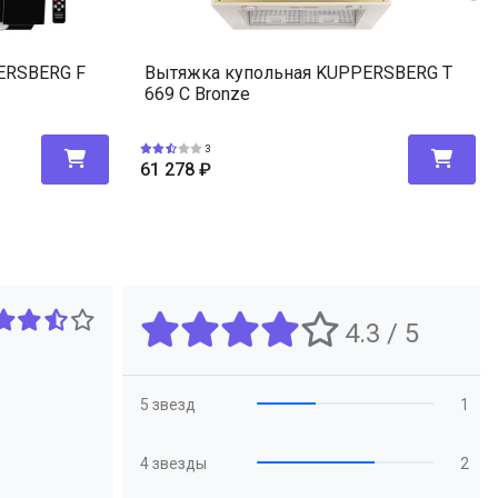
ERSBERG F
Вытяжка купольная KUPPERSBERG T
669 C Bronze
3
61 278
₽
4.3 / 5
5 звезд
1
4 звезды
2