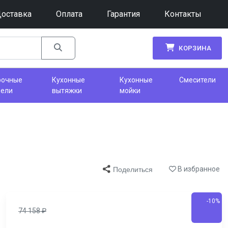
оставка
Оплата
Гарантия
Контакты
КОРЗИНА
рочные
Кухонные
Кухонные
Смесители
нели
вытяжки
мойки
В избранное
Поделиться
-10%
74 158
₽