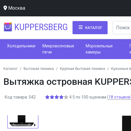
Москва
KUPPERSBERG
КАТАЛОГ
Холодильники
Микроволновые
Морозильные
печи
камеры
Каталог
Бытовая техника
Крупная бытовая техника
Кухонные 
Вытяжка островная KUPPER
Код товара: 542
4.5
по
100
оценкам
(
18
отзывов