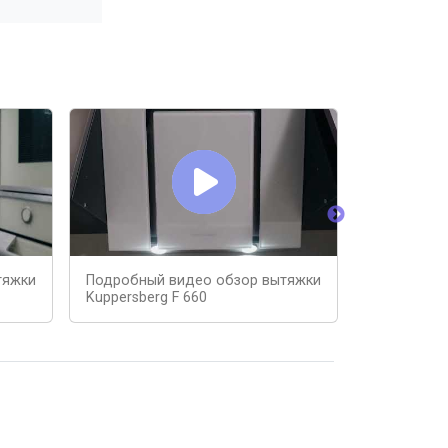
тяжки
Подробный видео обзор вытяжки
Кухонная в
Kuppersberg F 660
600B