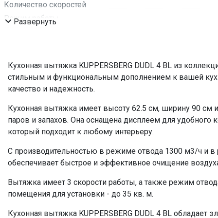
Количество скоростей
Режим работы
Развернуть
Рекомендуемая площадь помещения, кв м
Обратный клапан
Мощность подключения, Вт
Кухонная вытяжка KUPPERSBERG DUDL 4 BL из коллекции 
Таймер
стильным и функциональным дополнением к вашей кухн
Управление
качество и надежность.
Мощность освещения, Вт
Кухонная вытяжка имеет высоту 62.5 см, ширину 90 см и
Освещение
паров и запахов. Она оснащена дисплеем для удобного 
Количество ламп освещения
который подходит к любому интерьеру.
Переходник
С производительностью в режиме отвода 1300 м3/ч и в
Угольный фильтр
обеспечивает быстрое и эффективное очищение воздуха. 
Фильтр
ПРОМО Скидка
Вытяжка имеет 3 скорости работы, а также режим отво
помещения для установки - до 35 кв. м.
Кухонная вытяжка KUPPERSBERG DUDL 4 BL обладает э