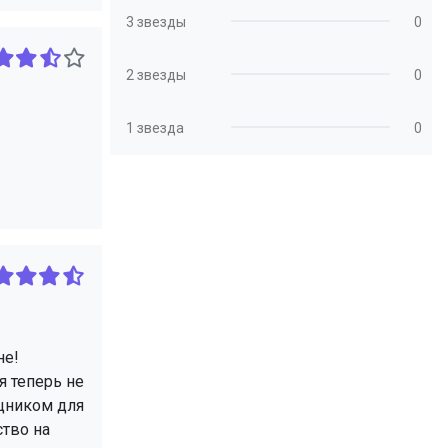
3 звезды
0
2 звезды
0
1 звезда
0
не!
я теперь не
ощником для
ство на