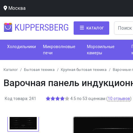
Москва
KUPPERSBERG
КАТАЛОГ
Холодильники
Микроволновые
Морозильные
печи
камеры
Каталог
Бытовая техника
Крупная бытовая техника
Варочные 
Варочная панель индукцион
Код товара: 241
4.5
по
53
оценкам
(
10
отзывов
)