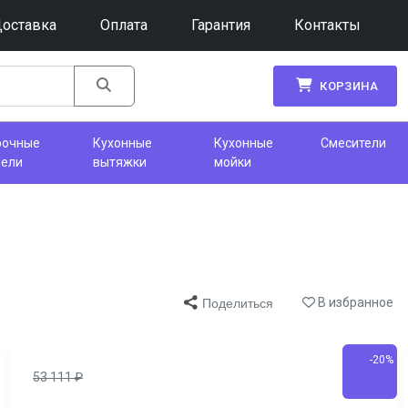
оставка
Оплата
Гарантия
Контакты
КОРЗИНА
рочные
Кухонные
Кухонные
Смесители
нели
вытяжки
мойки
В избранное
Поделиться
-20%
53 111
₽