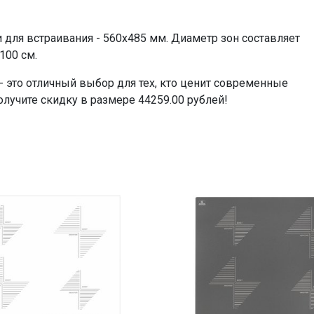
190 мм
190 мм
 для встраивания - 560x485 мм. Диаметр зон составляет
190 мм
100 см.
100 см
 это отличный выбор для тех, кто ценит современные
=44259.00
олучите скидку в размере 44259.00 рублей!