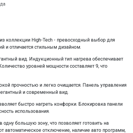
да
да
да
да
да
из коллекции High-Tech - превосходный выбор для
нет
й и отличается стильным дизайном.
7,4
гантный вид. Индукционный тип нагрева обеспечивает
560x485
оличество уровней мощности составляет 9, что
да
да (99мин.)
кой прочностью и легко очищается. Панель управления
электронное сенсорное, слайдер
элегантный и современный вид.
2,0 кВт , 2,8 кВт
2,0 кВт , 2,8 кВт
озволяет быстро нагреть конфорки. Блокировка панели
сность использования.
1.5 кВт , 2,0 кВт
1,5 кВт , 2,0 кВт
в одну большую зону, что позволяет готовить на
190 мм
 автоматическое отключение, наличие авто программ,