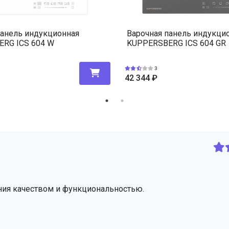
панель индукционная
Варочная панель индукци
RG ICS 604 W
KUPPERSBERG ICS 604 GR
3
42 344
₽
ния качеством и функциональностью.