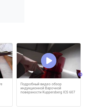
те
Подробный видео обзор
ТОП-5 инду
индукционной Варочной
000 рублей
поверхности Kuppersberg ICS 607
варочную 