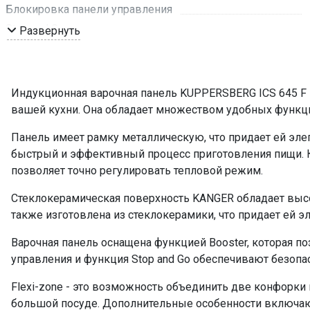
Блокировка панели управления
Stop and Go
Развернуть
Автоматическое отключение
Flexi-zone левая
Flexi-zone правая
Индукционная варочная панель KUPPERSBERG ICS 645 F 
Наличие вилки
вашей кухни. Она обладает множеством удобных функци
Мощность подключения, кВт
Панель имеет рамку металлическую, что придает ей эле
Размер ниши для встраивания (ШхГ), мм
быстрый и эффективный процесс приготовления пищи. К
Авто программы
позволяет точно регулировать тепловой режим.
Таймер
Стеклокерамическая поверхность KANGER обладает высо
Управление
также изготовлена из стеклокерамики, что придает ей 
Мощность конфорок, кВт: передняя левая
Мощность конфорок, кВт: передняя правая
Варочная панель оснащена функцией Booster, которая п
управления и функция Stop and Go обеспечивают безопа
Мощность конфорок, кВт: задняя левая
Мощность конфорок, кВт: задняя правая
Flexi-zone - это возможность объединить две конфорки 
Диаметр зон, мм. передняя левая
большой посуде. Дополнительные особенности включают