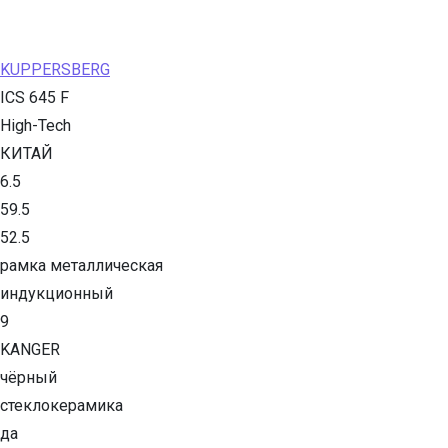
KUPPERSBERG
ICS 645 F
High-Tech
КИТАЙ
6.5
59.5
52.5
рамка металлическая
индукционный
9
KANGER
чёрный
стеклокерамика
да