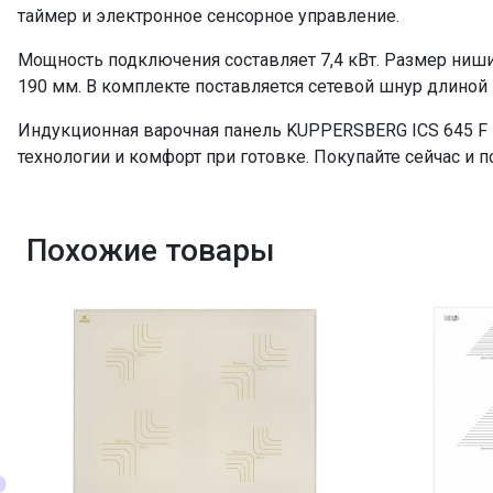
Диаметр зон, мм. передняя правая
таймер и электронное сенсорное управление.
Диаметр зон, мм. задняя левая
Мощность подключения составляет 7,4 кВт. Размер ниши
Диаметр зон, мм. задняя правая
190 мм. В комплекте поставляется сетевой шнур длиной 
Длина сетевого шнура
Индукционная варочная панель KUPPERSBERG ICS 645 F -
ПРОМО Скидка
технологии и комфорт при готовке. Покупайте сейчас и п
Особенности
Похожие товары