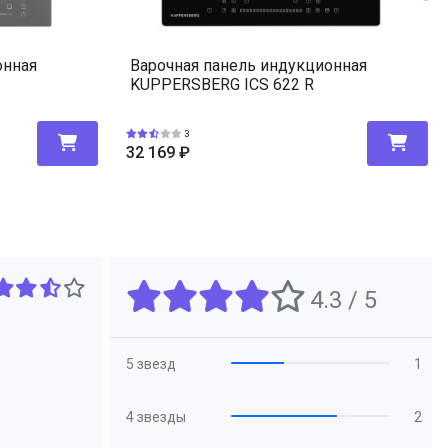
онная
Варочная панель индукционная
KUPPERSBERG ICS 622 R
3
32 169
₽
4.3 / 5
5 звезд
1
4 звезды
2