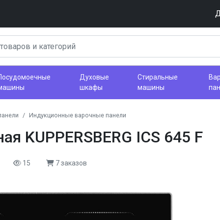
Д
Посудомоечные
Духовые
Стиральные
Ва
машины
шкафы
машины
па
панели
Индукционные варочные панели
ная KUPPERSBERG ICS 645 F
15
7 заказов