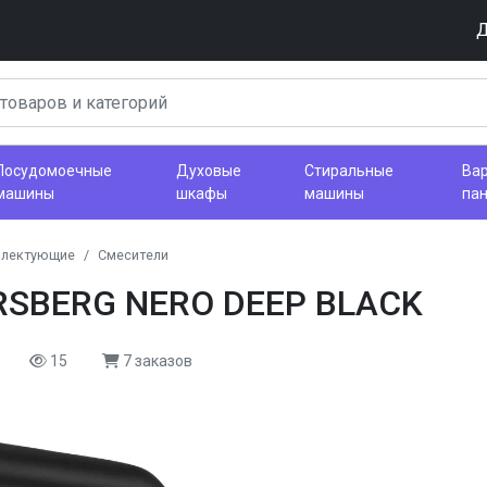
Д
Посудомоечные
Духовые
Стиральные
Ва
машины
шкафы
машины
па
плектующие
Смесители
RSBERG NERO DEEP BLACK
15
7 заказов