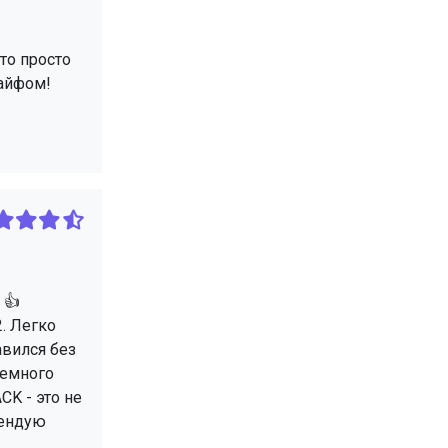
что просто
кайфом!
 👍
. Легко
авился без
Немного
CK - это не
мендую