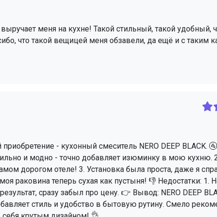
о выручает меня на кухне! Такой стильный, такой удобный, 
асибо, что такой вещицей меня обзавели, да ещё и с таким 
й приобретение - кухонный смеситель NERO DEEP BLACK. 🚰
ильно и модно - точно добавляет изюминку в мою кухню. 2
самом дорогом отеле! 3. Установка была проста, даже я спр
моя раковина теперь сухая как пустыня! 👎 Недостатки: 1. 
результат, сразу забыл про цену. 👉 Вывод: NERO DEEP BLA
добавляет стиль и удобство в бытовую рутину. Смело реко
ь себя крутым дизайном! 👌