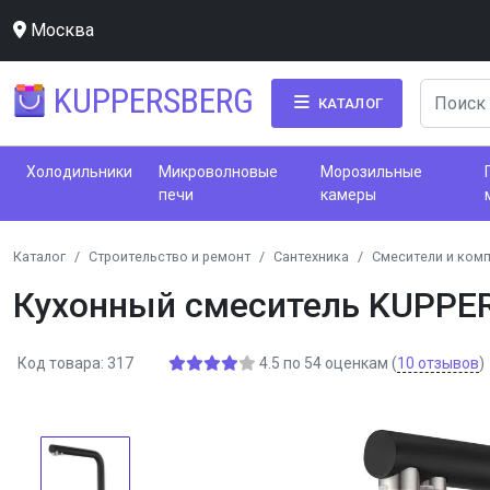
Москва
KUPPERSBERG
КАТАЛОГ
Холодильники
Микроволновые
Морозильные
печи
камеры
Каталог
Строительство и ремонт
Сантехника
Смесители и ком
Кухонный смеситель KUPPE
Код товара: 317
4.5
по
54
оценкам
(
10
отзывов
)