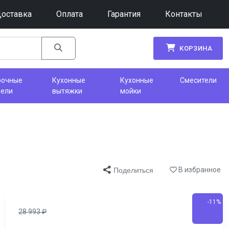
оставка
Оплата
Гарантия
Контакты
КОРЗИНА
рочные
Кухонные
Кухонные
Смесители
нели
вытяжки
мойки
В избранное
Поделиться
-11%
28 993
₽