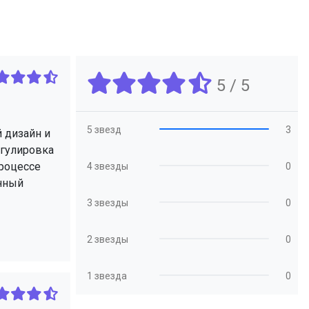
5 / 5
5 звезд
3
 дизайн и
егулировка
роцессе
4 звезды
0
енный
3 звезды
0
2 звезды
0
1 звезда
0